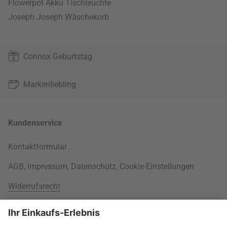
Flowerpot Akku Tischleuchte
Joseph Joseph Wäschekorb
Connox Geburtstag
Markenliebling
Kundenservice
Kontaktformular
AGB
,
Impressum
,
Datenschutz
,
Cookie-Einstellungen
Widerrufsrecht
Rund um Ihre Bestellung