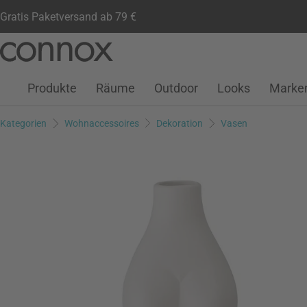
Gratis Paketversand ab 79 €
Kundenkonto
Wunschliste
Warenkorb
Direkt
Direkt
zum
zum
Seiteninhalt
Suchfeld
Produkte
Räume
Outdoor
Looks
Marke
springen
springen
Kategorien
Wohnaccessoires
Dekoration
Vasen