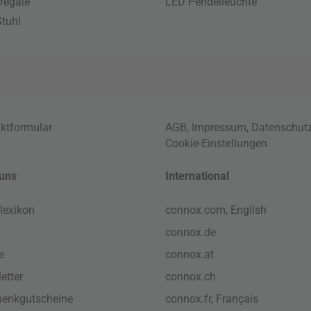
regale
LED Pendelleuchte
tuhl
ktformular
AGB
,
Impressum
,
Datenschut
Cookie-Einstellungen
uns
International
lexikon
connox.com, English
connox.de
e
connox.at
etter
connox.ch
enkgutscheine
connox.fr, Français