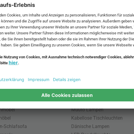
 MwSt. und zzgl.
Versandkosten
.
bte Möbel
Beliebte Leuchten
inavische Möbel
Pendellampe für Außen
enmöbel
Muuto Lampen
möbel
Kabellose Tischleuchten
n-Schlafsofa
Dänische Lampen