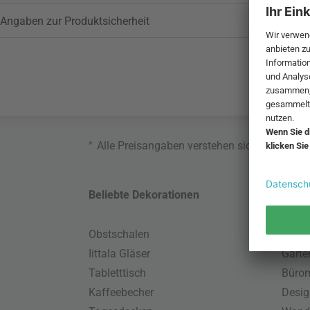
Angaben zur Produktsicherheit
*
Alle Preisangaben verstehen sich inklusive
Beliebte Dekorationen
Belie
Obstschalen
Skand
Iittala Gläser
Gart
Tabletttisch
Büro
Kaffeebecher
Desig