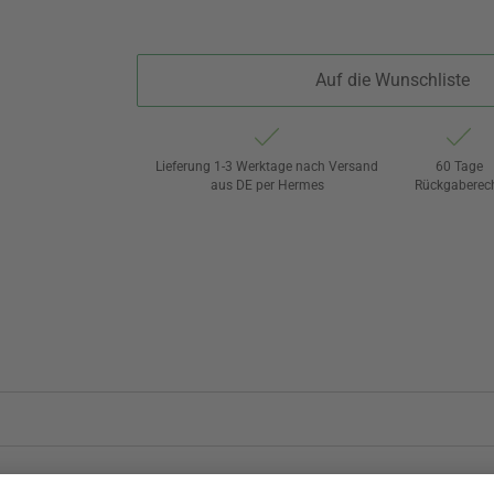
Auf die Wunschliste
Lieferung 1-3 Werktage nach Versand
60 Tage
aus DE per Hermes
Rückgaberec