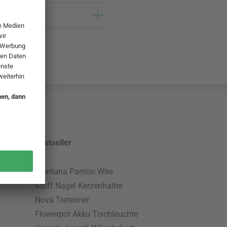
Bestseller
Montana Panton Wire
Stoff Nagel Kerzenhalter
Nova Treteimer
Flowerpot Akku Tischleuchte