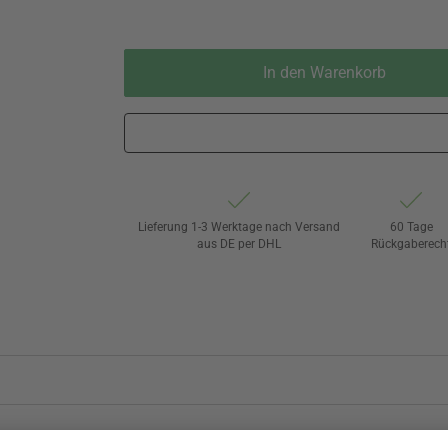
In den Warenkorb
Lieferung 1-3 Werktage nach Versand
60 Tage
aus DE per DHL
Rückgaberech