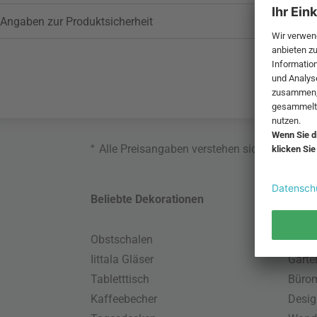
Angaben zur Produktsicherheit
*
Alle Preisangaben verstehen sich inklusive
Beliebte Dekorationen
Belie
Obstschalen
Skand
Iittala Gläser
Gart
Tabletttisch
Büro
Kaffeebecher
Desig