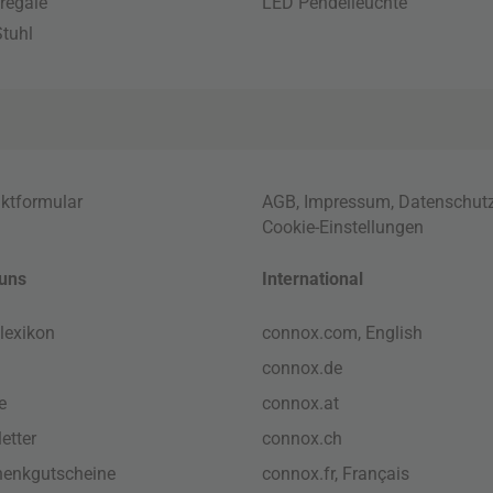
regale
LED Pendelleuchte
tuhl
ktformular
AGB
,
Impressum
,
Datenschut
Cookie-Einstellungen
uns
International
lexikon
connox.com, English
connox.de
e
connox.at
etter
connox.ch
enkgutscheine
connox.fr, Français