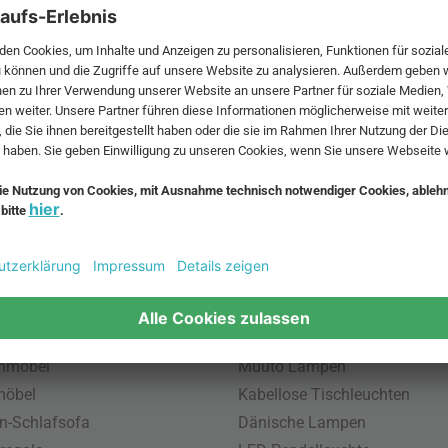
 MwSt. und zzgl.
Versandkosten
.
bte Möbel
Beliebte Leuchten
inavische Möbel
Pendellampe für Außen
enmöbel
Muuto Lampen
möbel
Kabellose Tischleuchten
n-Schlafsofa
Dänische Lampen