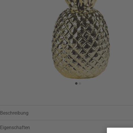
Zur Wunschliste hinzufügen
Beschreibung
Eigenschaften