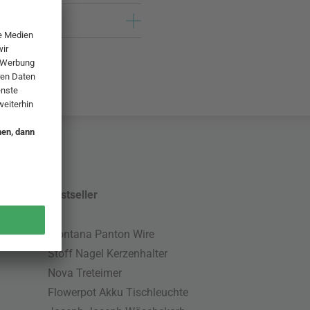
Bestseller
Montana Panton Wire
Stoff Nagel Kerzenhalter
Nova Treteimer
Flowerpot Akku Tischleuchte