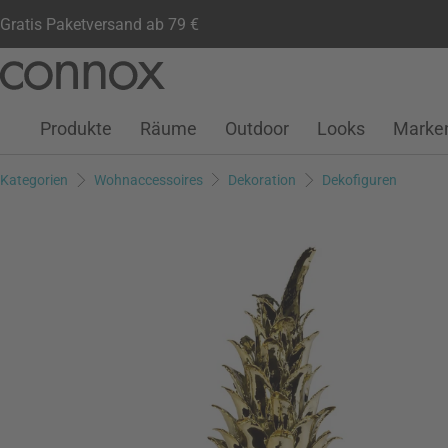
Gratis Paketversand ab 79 €
Kundenkonto
Wunschliste
Warenkorb
Direkt
Direkt
zum
zum
Seiteninhalt
Suchfeld
Produkte
Räume
Outdoor
Looks
Marke
springen
springen
Kategorien
Wohnaccessoires
Dekoration
Dekofiguren