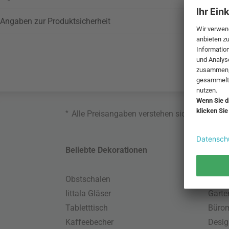
Angaben zur Produktsicherheit
*
Alle Preisangaben verstehen sich inklusive
Beliebte Dekorationen
Belie
Obstschalen
Skand
Iittala Gläser
Gart
Tabletttisch
Büro
Kaffeebecher
Desig