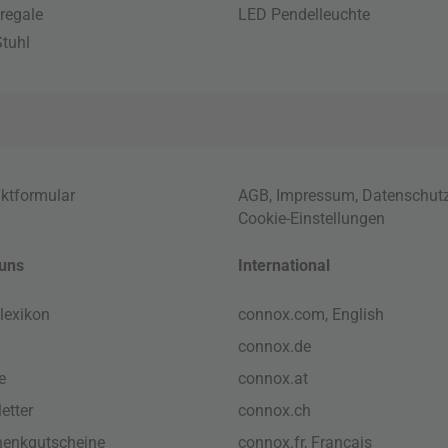
regale
LED Pendelleuchte
tuhl
ktformular
AGB
,
Impressum
,
Datenschut
Cookie-Einstellungen
uns
International
lexikon
connox.com, English
connox.de
e
connox.at
etter
connox.ch
enkgutscheine
connox.fr, Français