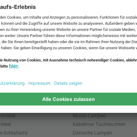
 MwSt. und zzgl.
Versandkosten
.
bte Möbel
Beliebte Leuchten
inavische Möbel
Pendellampe für Außen
enmöbel
Muuto Lampen
möbel
Kabellose Tischleuchten
n-Schlafsofa
Dänische Lampen