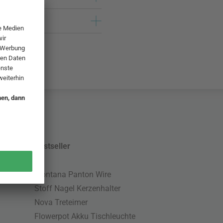
Bestseller
Montana Panton Wire
Stoff Nagel Kerzenhalter
Nova Treteimer
Flowerpot Akku Tischleuchte