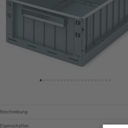
Zur Wunschliste hinzufügen
Beschreibung
Eigenschaften