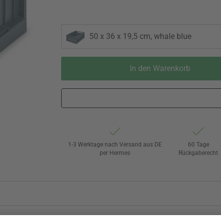
50 x 36 x 19,5 cm, whale blue
In den Warenkorb
1-3 Werktage nach Versand aus DE
60 Tage
per Hermes
Rückgaberecht