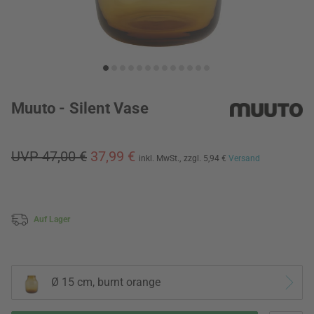
Muuto - Silent Vase
UVP 47,00 €
37,99 €
inkl. MwSt.,
zzgl. 5,94 €
Versand
Auf Lager
Ø 15 cm, burnt orange