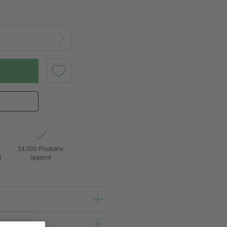
24.000 Produkte
t
lagernd