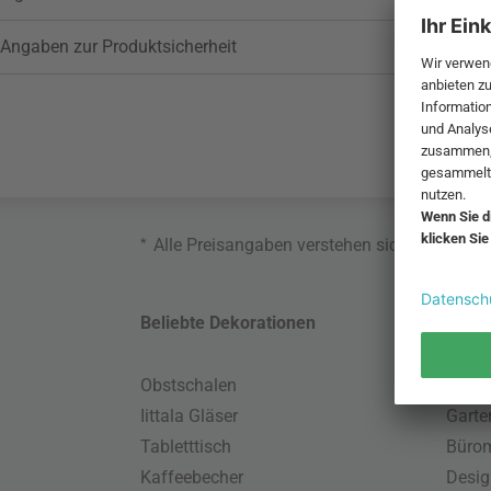
Angaben zur Produktsicherheit
*
Alle Preisangaben verstehen sich inklusive
Beliebte Dekorationen
Belie
Obstschalen
Skand
Iittala Gläser
Gart
Tabletttisch
Büro
Kaffeebecher
Desig