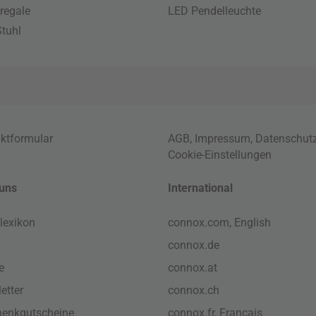
regale
LED Pendelleuchte
tuhl
ktformular
AGB
,
Impressum
,
Datenschut
Cookie-Einstellungen
uns
International
lexikon
connox.com, English
connox.de
e
connox.at
etter
connox.ch
enkgutscheine
connox.fr, Français