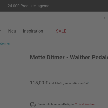
24.000 Produkte lagernd
Ku
n
Neu
Inspiration
SALE
eteimer
Mette Ditmer - Walther Pedal
115,00 €
inkl. MwSt.,
versandkostenfrei
*
Gewöhnlich versandfertig in:
2 bis 4 Wochen