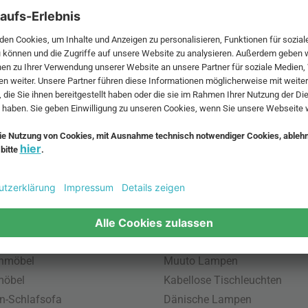
 MwSt. und zzgl.
Versandkosten
.
bte Möbel
Beliebte Leuchten
inavische Möbel
Pendellampe für Außen
enmöbel
Muuto Lampen
möbel
Kabellose Tischleuchten
n-Schlafsofa
Dänische Lampen