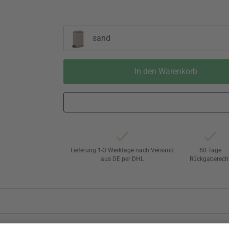
sand
In den Warenkorb
Lieferung 1-3 Werktage nach Versand
60 Tage
aus DE per DHL
Rückgaberech