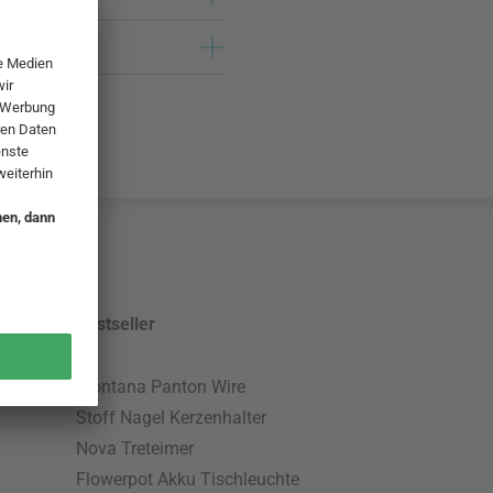
Bestseller
Montana Panton Wire
Stoff Nagel Kerzenhalter
Nova Treteimer
Flowerpot Akku Tischleuchte