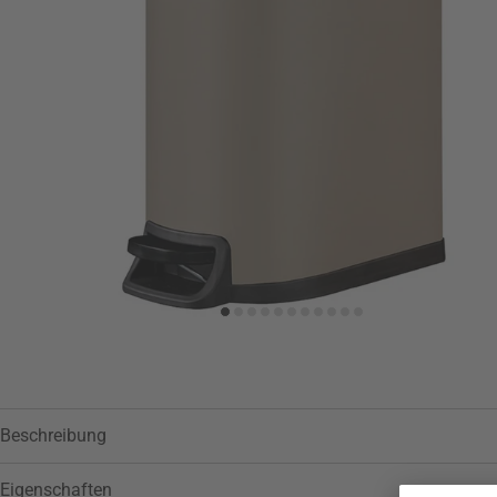
Zur Wunschliste hinzufügen
Beschreibung
Eigenschaften