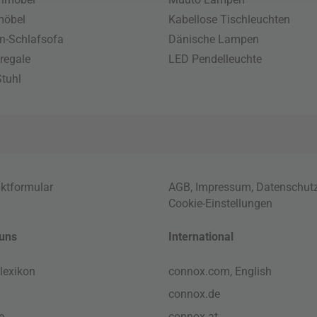
möbel
Kabellose Tischleuchten
n-Schlafsofa
Dänische Lampen
regale
LED Pendelleuchte
tuhl
ktformular
AGB
,
Impressum
,
Datenschut
Cookie-Einstellungen
uns
International
lexikon
connox.com, English
connox.de
e
connox.at