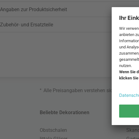
Angaben zur Produktsicherheit
Zubehör- und Ersatzteile
*
Alle Preisangaben verstehen sich inklusive
Beliebte Dekorationen
Belie
Obstschalen
Skand
Iittala Gläser
Gart