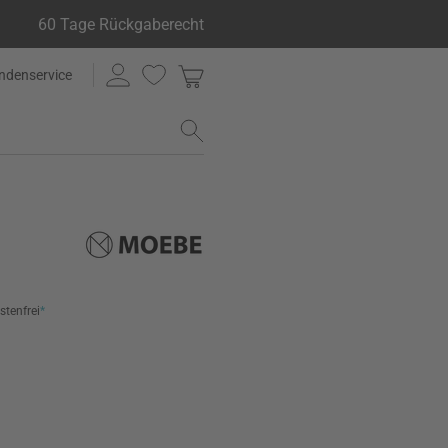
60 Tage Rückgaberecht
ndenservice
stenfrei
*