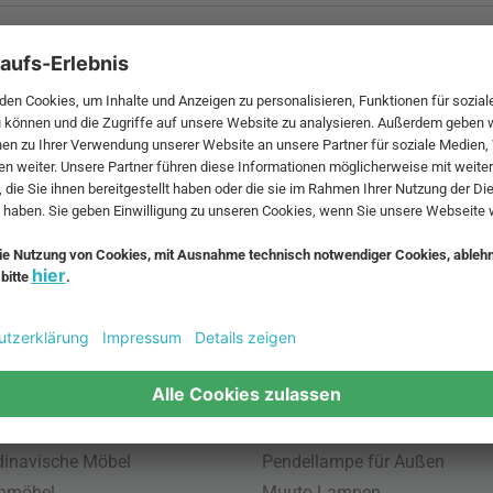
 MwSt. und zzgl.
Versandkosten
.
bte Möbel
Beliebte Leuchten
inavische Möbel
Pendellampe für Außen
enmöbel
Muuto Lampen