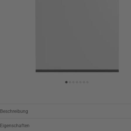
Zur Wunschliste hinzufügen
Beschreibung
Eigenschaften