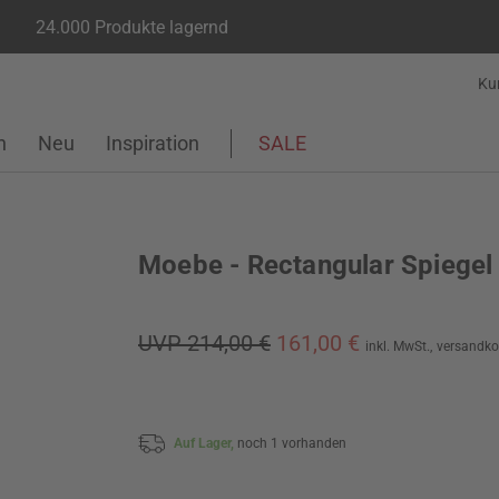
24.000 Produkte lagernd
Ku
n
Neu
Inspiration
SALE
Moebe - Rectangular Spiegel
UVP 214,00 €
161,00 €
inkl. MwSt.,
versandko
Auf Lager,
noch 1 vorhanden