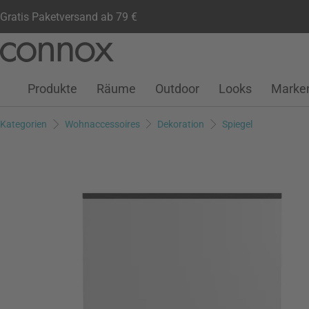
Gratis Paketversand ab 79 €
Kundenkonto
Wunschliste
Warenkorb
Direkt
Direkt
zum
zum
Seiteninhalt
Suchfeld
Produkte
Räume
Outdoor
Looks
Marke
springen
springen
Kategorien
Wohnaccessoires
Dekoration
Spiegel