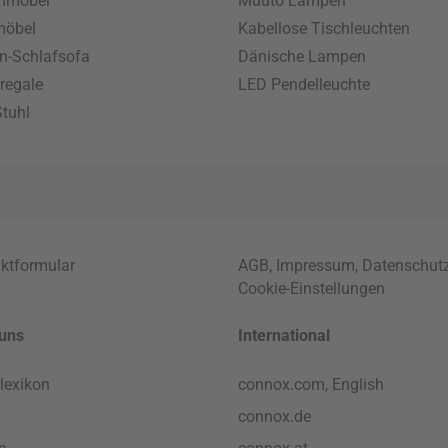
enmöbel
Muuto Lampen
möbel
Kabellose Tischleuchten
n-Schlafsofa
Dänische Lampen
regale
LED Pendelleuchte
tuhl
ktformular
AGB
,
Impressum
,
Datenschut
Cookie-Einstellungen
uns
International
lexikon
connox.com, English
connox.de