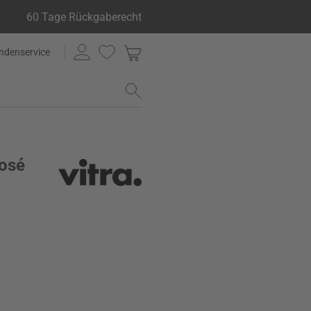
60 Tage Rückgaberecht
ndenservice
rosé