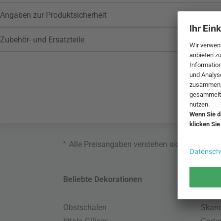
Angaben zur Produktsicherheit
Zubehör- und Ersatzteile
*
Alle Preisangaben verstehen sich inklusive
Beliebte Dekorationen
Belie
Obstschalen
Skand