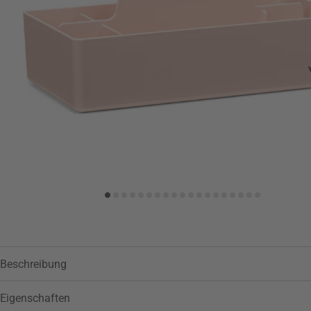
Zur Wunschliste hinzufügen
Beschreibung
Eigenschaften