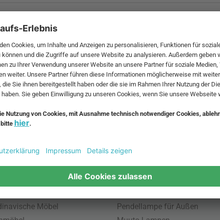
 MwSt. und zzgl.
Versandkosten
.
bte Möbel
Beliebte Leuchten
inavische Möbel
Pendellampe für Außen