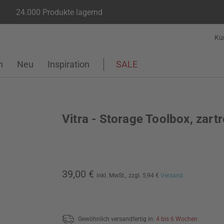
24.000 Produkte lagernd
Ku
n
Neu
Inspiration
SALE
Vitra - Storage Toolbox, zart
39,00 €
inkl. MwSt.,
zzgl. 5,94 €
Versand
Gewöhnlich versandfertig in:
4 bis 6 Wochen