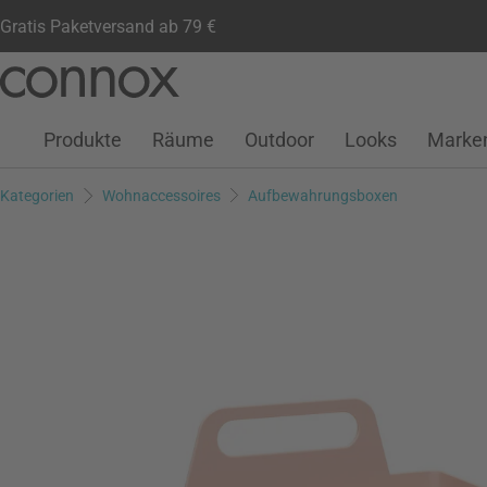
Gratis Paketversand ab 79 €
Kundenkonto
Wunschliste
Warenkorb
Direkt
Direkt
zum
zum
Seiteninhalt
Suchfeld
Produkte
Räume
Outdoor
Looks
Marke
springen
springen
Kategorien
Wohnaccessoires
Aufbewahrungsboxen