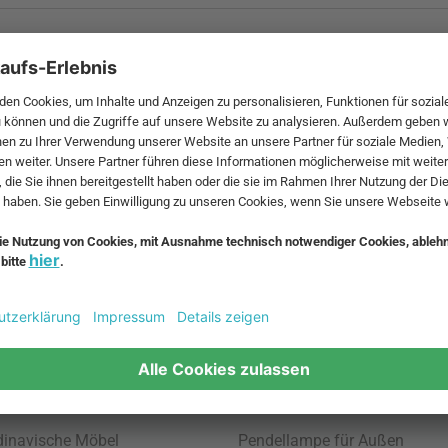
 MwSt. und zzgl.
Versandkosten
.
bte Möbel
Beliebte Leuchten
inavische Möbel
Pendellampe für Außen