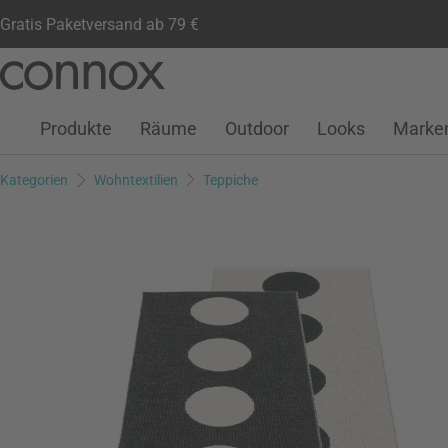
Gratis Paketversand ab 79 €
Kundenkonto
Wunschliste
Warenkorb
Direkt
Direkt
zum
zum
Seiteninhalt
Suchfeld
Produkte
Räume
Outdoor
Looks
Marke
springen
springen
Kategorien
Wohntextilien
Teppiche