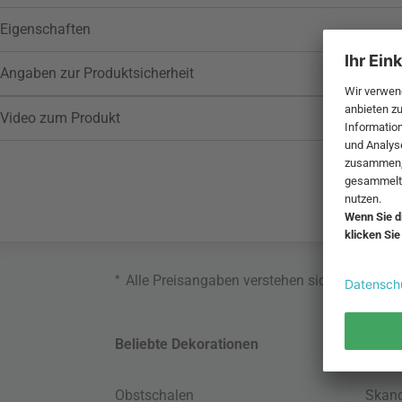
Eigenschaften
Angaben zur Produktsicherheit
Video zum Produkt
*
Alle Preisangaben verstehen sich inklusive
Beliebte Dekorationen
Belie
Obstschalen
Skand