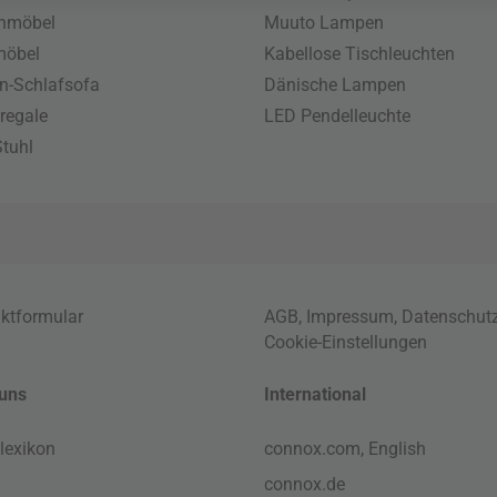
enmöbel
Muuto Lampen
möbel
Kabellose Tischleuchten
n-Schlafsofa
Dänische Lampen
regale
LED Pendelleuchte
tuhl
ktformular
AGB
,
Impressum
,
Datenschut
Cookie-Einstellungen
uns
International
lexikon
connox.com, English
connox.de