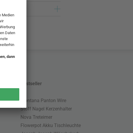
Bestseller
Montana Panton Wire
Stoff Nagel Kerzenhalter
Nova Treteimer
Flowerpot Akku Tischleuchte