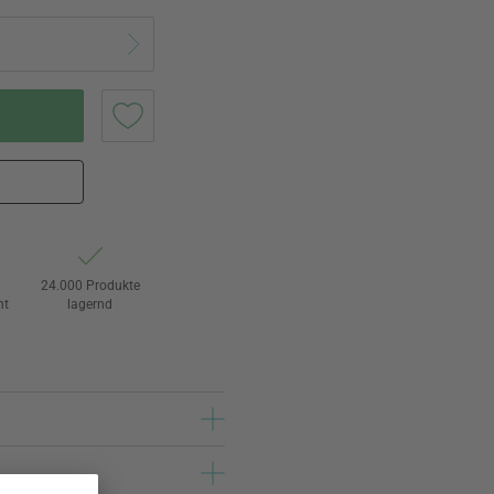
24.000 Produkte
ht
lagernd