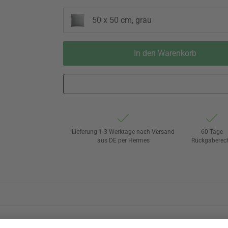
50 x 50 cm, grau
In den Warenkorb
Lieferung 1-3 Werktage nach Versand
60 Tage
aus DE per Hermes
Rückgaberec