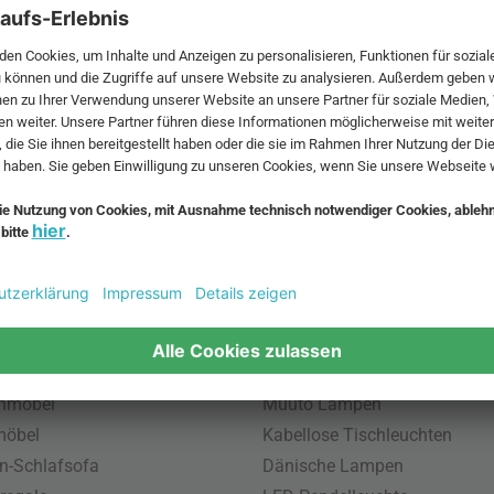
 MwSt. und zzgl.
Versandkosten
.
bte Möbel
Beliebte Leuchten
inavische Möbel
Pendellampe für Außen
enmöbel
Muuto Lampen
möbel
Kabellose Tischleuchten
n-Schlafsofa
Dänische Lampen