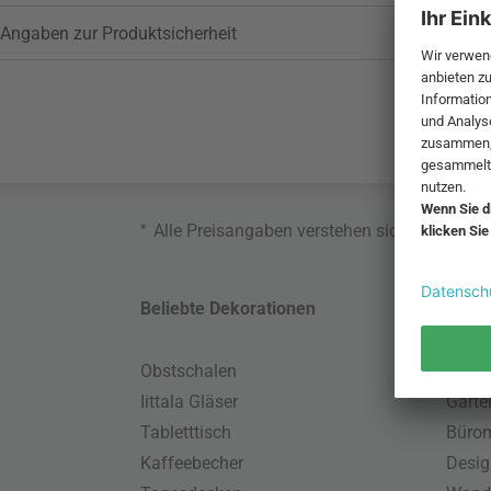
Angaben zur Produktsicherheit
*
Alle Preisangaben verstehen sich inklusive
Beliebte Dekorationen
Belie
Obstschalen
Skand
Iittala Gläser
Gart
Tabletttisch
Büro
Kaffeebecher
Desig