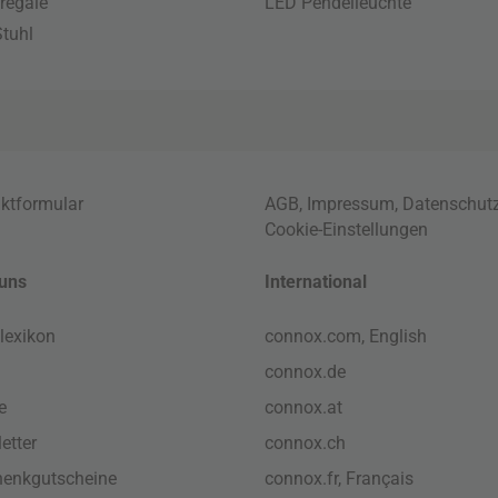
regale
LED Pendelleuchte
tuhl
ktformular
AGB
,
Impressum
,
Datenschut
Cookie-Einstellungen
uns
International
lexikon
connox.com, English
connox.de
e
connox.at
etter
connox.ch
enkgutscheine
connox.fr, Français