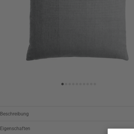
Zur Wunschliste hinzufügen
Beschreibung
Eigenschaften