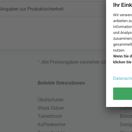
Angaben zur Produktsicherheit
*
Alle Preisangaben verstehen sich inklusive
Beliebte Dekorationen
Belie
Obstschalen
Skand
Iittala Gläser
Gart
Tabletttisch
Büro
Kaffeebecher
Desig