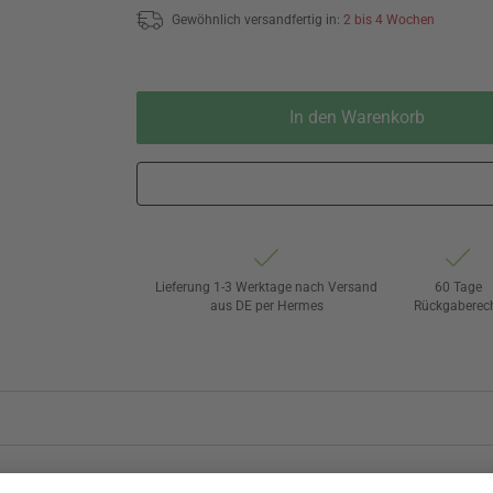
Gewöhnlich versandfertig in:
2 bis 4 Wochen
In den Warenkorb
Lieferung 1-3 Werktage nach Versand
60 Tage
aus DE per Hermes
Rückgaberec