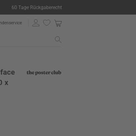
60 Tage Rückgaberecht
ndenservice
rface
0 x