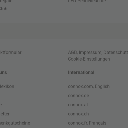
regale
LED Pendelleuchte
tuhl
ktformular
AGB
,
Impressum
,
Datenschut
Cookie-Einstellungen
uns
International
lexikon
connox.com, English
connox.de
e
connox.at
etter
connox.ch
enkgutscheine
connox.fr, Français