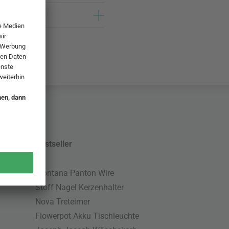
Bestseller
Montana Panton Wire
Stoff Nagel Kerzenhalter
Nova Treteimer
Flowerpot Akku Tischleuchte