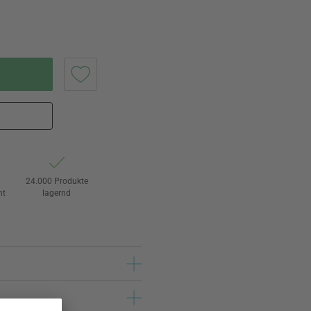
24.000 Produkte
ht
lagernd