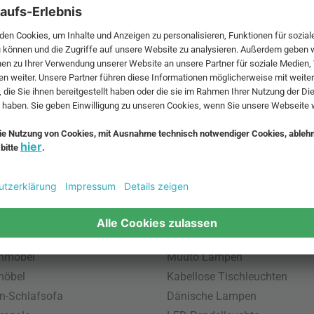
 MwSt. und zzgl.
Versandkosten
.
bte Möbel
Beliebte Leuchten
inavische Möbel
Pendellampe für Außen
enmöbel
Muuto Lampen
möbel
Kabellose Tischleuchten
n-Schlafsofa
Dänische Lampen