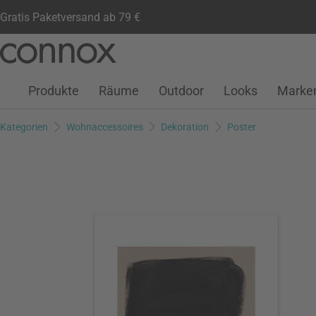
Gratis Paketversand ab 79 €
Kundenkonto
Wunschliste
Warenkorb
Direkt
Direkt
zum
zum
Seiteninhalt
Suchfeld
Produkte
Räume
Outdoor
Looks
Marke
springen
springen
Kategorien
Wohnaccessoires
Dekoration
Poster