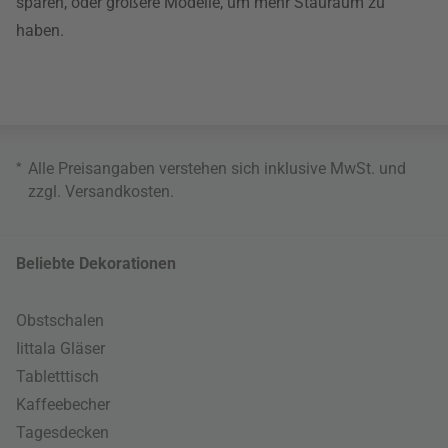
sparen, oder größere Modelle, um mehr Stauraum zu
haben.
*
Alle Preisangaben verstehen sich inklusive MwSt. und
zzgl.
Versandkosten
.
Beliebte Dekorationen
Obstschalen
Iittala Gläser
Tabletttisch
Kaffeebecher
Tagesdecken