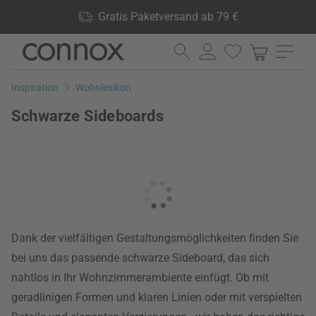
Shop Vorteile: Gratis Paketversand ab 79 €, 24.000 Produkte
Gratis Paketversand ab 79 €
lagernd, 60 Tage Rückgaberecht
Direkt
Direkt
zum
zum
Seiteninhalt
Suchfeld
Inspiration
Wohnlexikon
springen
springen
Schwarze Sideboards
Dank der vielfältigen Gestaltungsmöglichkeiten finden Sie
bei uns das passende schwarze Sideboard, das sich
nahtlos in Ihr Wohnzimmerambiente einfügt. Ob mit
geradlinigen Formen und klaren Linien oder mit verspielten