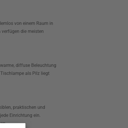
problemlos von einem Raum in
 verfügen die meisten
e warme, diffuse Beleuchtung
Tischlampe als Pilz liegt
xiblen, praktischen und
jede Einrichtung ein.
ten.