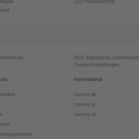
regale
LED Pendelleuchte
tuhl
ktformular
AGB
,
Impressum
,
Datenschut
Cookie-Einstellungen
uns
International
lexikon
connox.de
connox.at
e
connox.ch
etter
enkgutscheine