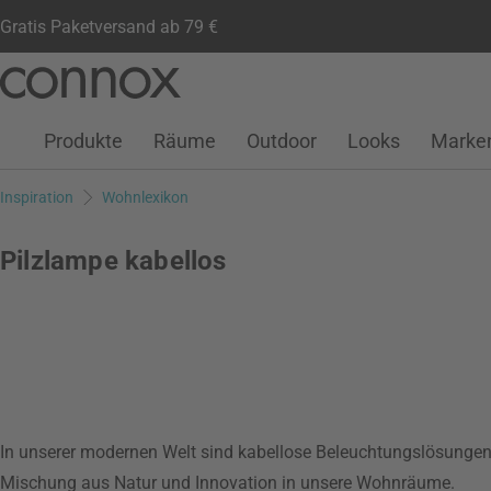
Gratis Paketversand ab 79 €
Kundenkonto
Wunschliste
Warenkorb
Direkt
Direkt
zum
zum
Seiteninhalt
Suchfeld
Produkte
Räume
Outdoor
Looks
Marke
springen
springen
Inspiration
Wohnlexikon
Pilzlampe kabellos
In unserer modernen Welt sind kabellose Beleuchtungslösungen 
Mischung aus Natur und Innovation in unsere Wohnräume.