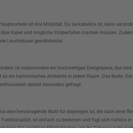
 Hauptvorteile ist ihre Mobilität. Da sie kabellos ist, kann sie 
n über Kabel und mögliche Stolperfallen machen müssen. Zudem
nde Leuchtdauer gewährleistet.
 sondern ist insbesondere ein hochwertiges Designpiece, das ein
ert so ein harmonisches Ambiente in jedem Raum. Das Beste: Die 
nenthusiasten derzeit besonders gefragt.
 eine hervorragende Wahl für diejenigen ist, die nach einer fle
unktionalität, ist einfach zu bedienen und fügt sich nahtlos in 
rfahren Sie unzählige Möglichkeiten, um Ihr Zuhause aufzuwer