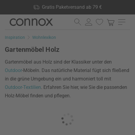
Shop Vorteile: Gratis Paketversand ab 79 €, 24.000 Produkte
Gratis Paketversand ab 79 €
lagernd, 60 Tage Rückgaberecht
Direkt
Direkt
zum
zum
Seiteninhalt
Suchfeld
Inspiration
Wohnlexikon
springen
springen
Gartenmöbel Holz
Gartenmöbel aus Holz sind der Klassiker unter den
Outdoor
-Möbeln. Das natürliche Material fügt sich fließend
in die grüne Umgebung ein und harmoniert toll mit
Outdoor-Textilien
. Erfahren Sie hier, wie Sie die passenden
Holz-Möbel finden und pflegen.