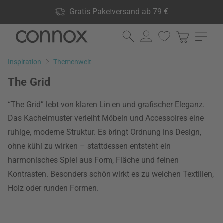
Shop Vorteile: Gratis Paketversand ab 79 €, 24.000 Produkte
Gratis Paketversand ab 79 €
lagernd, 60 Tage Rückgaberecht
Direkt
Direkt
zum
zum
Seiteninhalt
Suchfeld
Inspiration
Themenwelt
springen
springen
The Grid
“The Grid” lebt von klaren Linien und grafischer Eleganz.
Das Kachelmuster verleiht Möbeln und Accessoires eine
ruhige, moderne Struktur. Es bringt Ordnung ins Design,
ohne kühl zu wirken – stattdessen entsteht ein
harmonisches Spiel aus Form, Fläche und feinen
Kontrasten. Besonders schön wirkt es zu weichen Textilien,
Holz oder runden Formen.