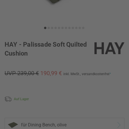
HAY - Palissade Soft Quilted
Cushion
UVP 239,00 €
190,99 €
inkl. MwSt.,
versandkostenfrei
*
Auf Lager
für Dining Bench, olive