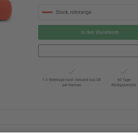
Stock, rotorange
In den Warenkorb
1-3 Werktage nach Versand aus DE
60 Tage
per Hermes
Rückgaberecht