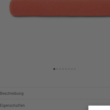
Zur Wunschliste hinzufügen
Beschreibung
Eigenschaften