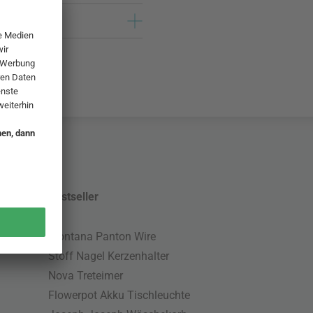
Bestseller
Montana Panton Wire
Stoff Nagel Kerzenhalter
Nova Treteimer
Flowerpot Akku Tischleuchte