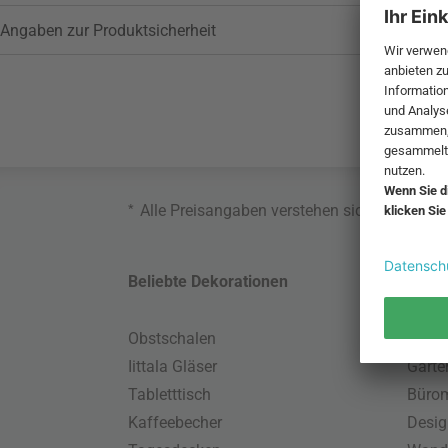
Angaben zur Produktsicherheit
*
Alle Preisangaben verstehen sich inklusive
Beliebte Dekorationen
Belie
Obstschalen
Skand
Iittala Gläser
Gart
Tabletttisch
Büro
Kaffeebecher
Desig