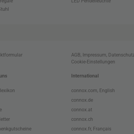
regale
LED Pendelleuchte
tuhl
ktformular
AGB
,
Impressum
,
Datenschut
Cookie-Einstellungen
uns
International
lexikon
connox.com, English
connox.de
e
connox.at
etter
connox.ch
enkgutscheine
connox.fr, Français