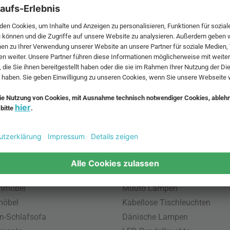
 MwSt. und zzgl.
Versandkosten
.
bte Möbel
Beliebte Leuchten
inavische Möbel
Pendellampe für Außen
enmöbel
Muuto Lampen
möbel
Kabellose Tischleuchten
n-Schlafsofa
Dänische Lampen