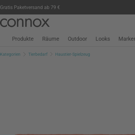
Gratis Paketversand ab 79 €
Kundenkonto
Wunschliste
Warenkorb
Direkt
Direkt
zum
zum
Seiteninhalt
Suchfeld
Produkte
Räume
Outdoor
Looks
Marke
springen
springen
Kategorien
Tierbedarf
Haustier-Spielzeug