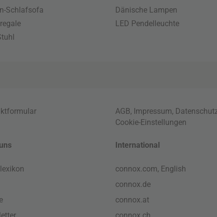
n-Schlafsofa
Dänische Lampen
regale
LED Pendelleuchte
tuhl
ktformular
AGB
,
Impressum
,
Datenschut
Cookie-Einstellungen
uns
International
lexikon
connox.com, English
connox.de
e
connox.at
etter
connox.ch