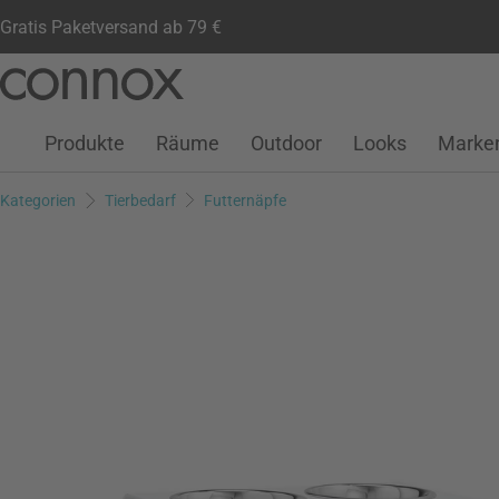
Gratis Paketversand ab 79 €
Kundenkonto
Wunschliste
Warenkorb
Direkt
Direkt
zum
zum
Seiteninhalt
Suchfeld
Produkte
Räume
Outdoor
Looks
Marke
springen
springen
Kategorien
Tierbedarf
Futternäpfe