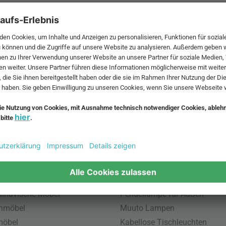
 MwSt. und zzgl.
Versandkosten
.
bte Möbel
Beliebte Leuchten
inavische Möbel
Pendellampe für Außen
enmöbel
Muuto Lampen
möbel
Kabellose Tischleuchten