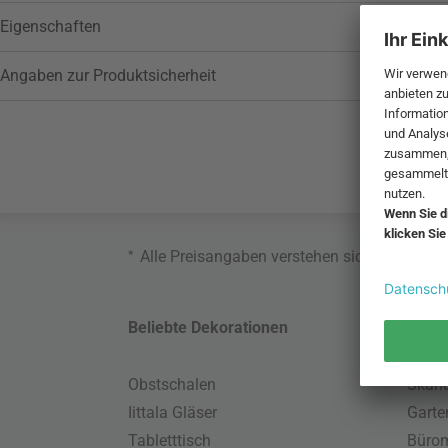
Eigenschaften
Angaben zur Produktsicherheit
*
Alle Preisangaben verstehen sich inklusive
Beliebte Dekorationen
Belie
Obstschalen
Skand
Iittala Gläser
Gart
Tabletttisch
Büro