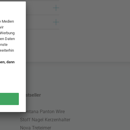
Bestseller
Montana Panton Wire
Stoff Nagel Kerzenhalter
Nova Treteimer