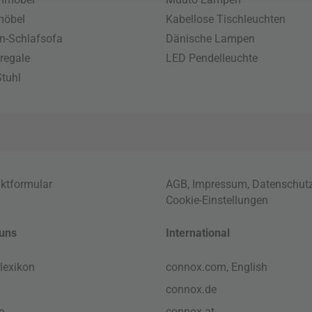
möbel
Kabellose Tischleuchten
n-Schlafsofa
Dänische Lampen
regale
LED Pendelleuchte
tuhl
ktformular
AGB
,
Impressum
,
Datenschut
Cookie-Einstellungen
uns
International
lexikon
connox.com, English
connox.de
e
connox.at