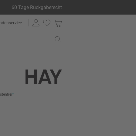
60 Tage Rückgaberecht
ndenservice
stenfrei
*