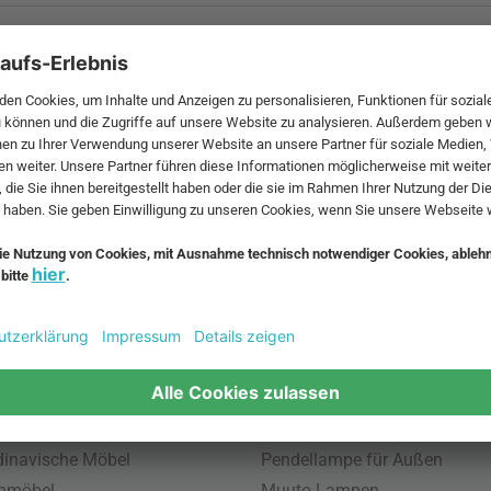
 MwSt. und zzgl.
Versandkosten
.
bte Möbel
Beliebte Leuchten
inavische Möbel
Pendellampe für Außen
enmöbel
Muuto Lampen