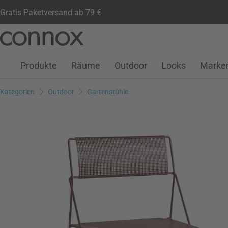
Gratis Paketversand ab 79 €
Kundenkonto
Wunschliste
Warenkorb
Direkt
Direkt
zum
zum
Seiteninhalt
Suchfeld
Produkte
Räume
Outdoor
Looks
Marke
springen
springen
Kategorien
Outdoor
Gartenstühle