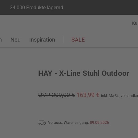
24.000 Produkte lagernd
Ku
n
Neu
Inspiration
SALE
HAY - X-Line Stuhl Outdoor
UVP 209,00 €
163,99 €
inkl. MwSt.,
versandko
Vorauss. Wareneingang:
09.09.2026