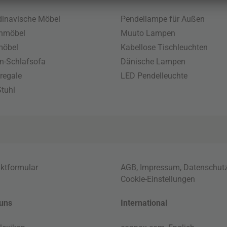
inavische Möbel
Pendellampe für Außen
enmöbel
Muuto Lampen
möbel
Kabellose Tischleuchten
n-Schlafsofa
Dänische Lampen
regale
LED Pendelleuchte
tuhl
ktformular
AGB
,
Impressum
,
Datenschut
Cookie-Einstellungen
uns
International