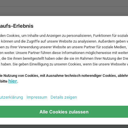
 MwSt. und zzgl.
Versandkosten
.
bte Möbel
Beliebte Leuchten