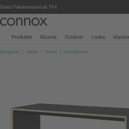
Gratis Paketversand ab 79 €
Kundenkonto
Wunschliste
Warenkorb
Direkt
Direkt
zum
zum
Seiteninhalt
Suchfeld
Produkte
Räume
Outdoor
Looks
Marke
springen
springen
Kategorien
Möbel
Tische
Schreibtische