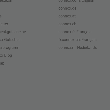
lexikon
connox.com, English
connox.de
e
connox.at
etter
connox.ch
enkgutscheine
connox.fr, Français
x Gutschein
fr.connox.ch, Français
nerprogramm
connox.nl, Nederlands
ox Blog
map