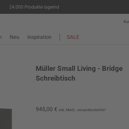
24.000 Produkte lagernd
Ku
n
Neu
Inspiration
SALE
Müller Small Living - Bridge
Schreibtisch
945,00 €
inkl. MwSt.,
versandkostenfrei
*