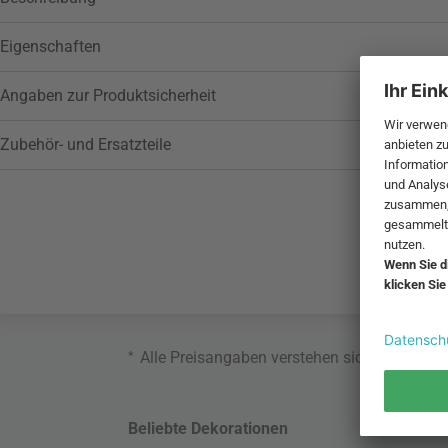
Eigenschaften
Angaben zur Produktsicherheit
Zubehör- und Ersatzteile
*
Alle Preisangaben verstehen sich inklusive
Beliebte Dekorationen
Belie