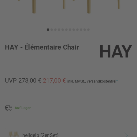
HAY - Élémentaire Chair
UVP 278,00 €
217,00 €
inkl. MwSt.,
versandkostenfrei
*
Auf Lager
hellgelb (2er Set)