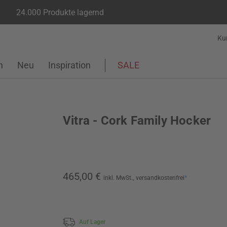
24.000 Produkte lagernd
Ku
n
Neu
Inspiration
SALE
Vitra - Cork Family Hocker
465,00 €
inkl. MwSt.,
versandkostenfrei
*
Auf Lager