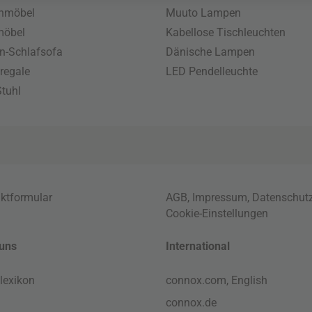
enmöbel
Muuto Lampen
möbel
Kabellose Tischleuchten
n-Schlafsofa
Dänische Lampen
regale
LED Pendelleuchte
tuhl
ktformular
AGB
,
Impressum
,
Datenschut
Cookie-Einstellungen
uns
International
lexikon
connox.com, English
connox.de