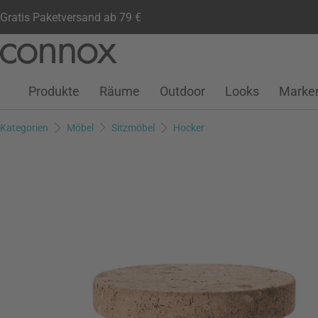
Gratis Paketversand ab 79 €
Kundenkonto
Wunschliste
Warenkorb
Direkt
Direkt
zum
zum
Seiteninhalt
Suchfeld
Produkte
Räume
Outdoor
Looks
Marke
springen
springen
Kategorien
Möbel
Sitzmöbel
Hocker