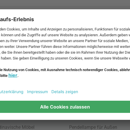
 MwSt. und zzgl.
Versandkosten
.
bte Möbel
Beliebte Leuchten
inavische Möbel
Pendellampe für Außen