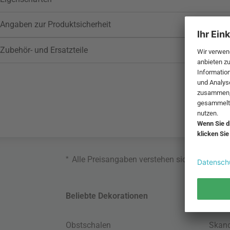
Angaben zur Produktsicherheit
Zubehör- und Ersatzteile
*
Alle Preisangaben verstehen sich inklusive
Beliebte Dekorationen
Belie
Obstschalen
Skand