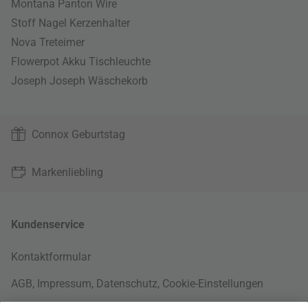
Montana Panton Wire
Stoff Nagel Kerzenhalter
Nova Treteimer
Flowerpot Akku Tischleuchte
Joseph Joseph Wäschekorb
Connox Geburtstag
Markenliebling
Kundenservice
Kontaktformular
AGB
,
Impressum
,
Datenschutz
,
Cookie-Einstellungen