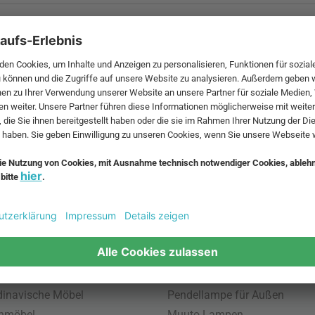
 MwSt. und zzgl.
Versandkosten
.
bte Möbel
Beliebte Leuchten
inavische Möbel
Pendellampe für Außen
enmöbel
Muuto Lampen