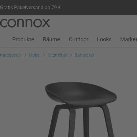
Gratis Paketversand ab 79 €
Kundenkonto
Wunschliste
Warenkorb
Direkt
Direkt
zum
zum
Seiteninhalt
Suchfeld
Produkte
Räume
Outdoor
Looks
Marke
springen
springen
Kategorien
Möbel
Sitzmöbel
Barhocker