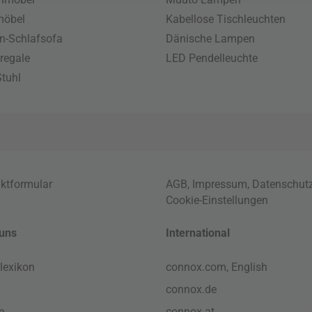
möbel
Kabellose Tischleuchten
n-Schlafsofa
Dänische Lampen
regale
LED Pendelleuchte
tuhl
ktformular
AGB
,
Impressum
,
Datenschut
Cookie-Einstellungen
uns
International
lexikon
connox.com, English
connox.de
e
connox.at