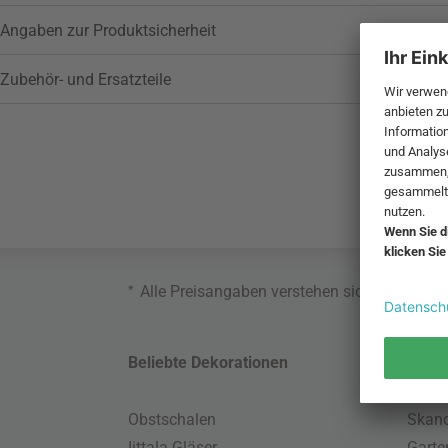
Angaben zur Produktsicherheit
Zubehör- und Ersatzteile
*
Alle Preisangaben verstehen sich inklusive
Beliebte Dekorationen
Belie
Obstschalen
Skand
Iittala Gläser
Gart