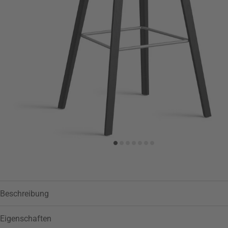
Zur Wunschliste hinzufügen
Beschreibung
Eigenschaften