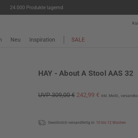
24.000 Produkte lagernd
Ku
n
Neu
Inspiration
SALE
HAY - About A Stool AAS 32
UVP 309,00 €
242,99 €
inkl. MwSt.,
versandko
Gewöhnlich versandfertig in:
10 bis 12 Wochen