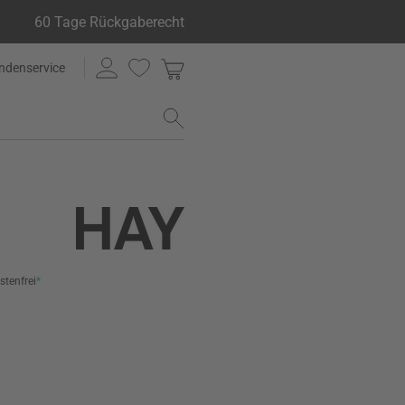
60 Tage Rückgaberecht
ndenservice
stenfrei
*