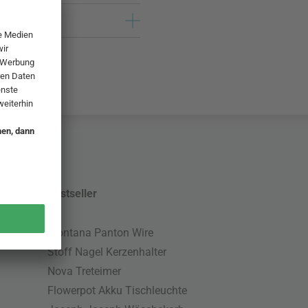
Bestseller
Montana Panton Wire
Stoff Nagel Kerzenhalter
Nova Treteimer
Flowerpot Akku Tischleuchte