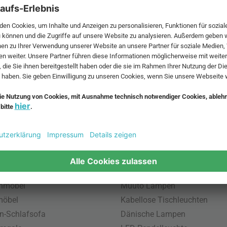
 MwSt. und zzgl.
Versandkosten
.
bte Möbel
Beliebte Leuchten
inavische Möbel
Pendellampe für Außen
enmöbel
Muuto Lampen
möbel
Kabellose Tischleuchten
n-Schlafsofa
Dänische Lampen