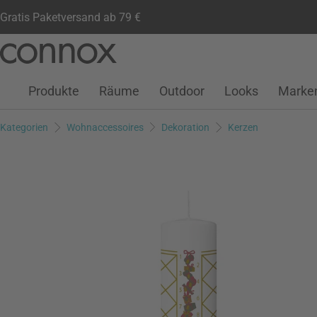
Gratis Paketversand ab 79 €
Kundenkonto
Wunschliste
Warenkorb
Direkt
Direkt
zum
zum
Seiteninhalt
Suchfeld
Produkte
Räume
Outdoor
Looks
Marke
springen
springen
Kategorien
Wohnaccessoires
Dekoration
Kerzen