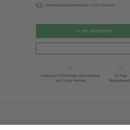
Gewöhnlich versandfertig in:
2 bis 4 Wochen
In den Warenkorb
Lieferung 1-3 Werktage nach Versand
60 Tage
aus DE per Hermes
Rückgaberec