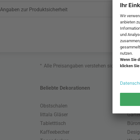
Angaben zur Produktsicherheit
*
Alle Preisangaben verstehen sich inklusive
Beliebte Dekorationen
Belie
Obstschalen
Skand
Iittala Gläser
Gart
Tabletttisch
Büro
Kaffeebecher
Desig