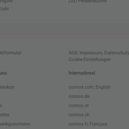
regale
LED Pendelleuchte
tuhl
ktformular
AGB
,
Impressum
,
Datenschut
Cookie-Einstellungen
uns
International
lexikon
connox.com, English
connox.de
e
connox.at
etter
connox.ch
enkgutscheine
connox.fr, Français