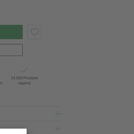
24.000 Produkte
ht
lagernd