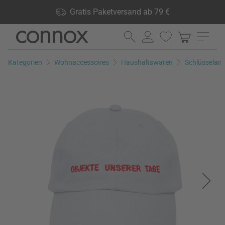
Shop Vorteile: Gratis Paketversand ab 79 €, 24.000 Produkte
Gratis Paketversand ab 79 €
lagernd, 60 Tage Rückgaberecht
Direkt
Direkt
zum
zum
Seiteninhalt
Suchfeld
Kategorien
Wohnaccessoires
Haushaltswaren
Schlüsselan
springen
springen