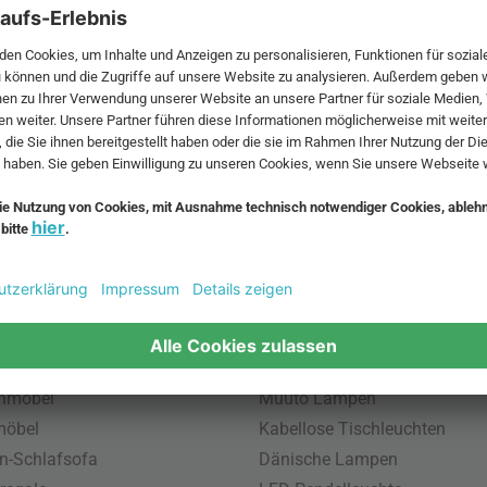
 MwSt. und zzgl.
Versandkosten
.
bte Möbel
Beliebte Leuchten
inavische Möbel
Pendellampe für Außen
enmöbel
Muuto Lampen
möbel
Kabellose Tischleuchten
n-Schlafsofa
Dänische Lampen