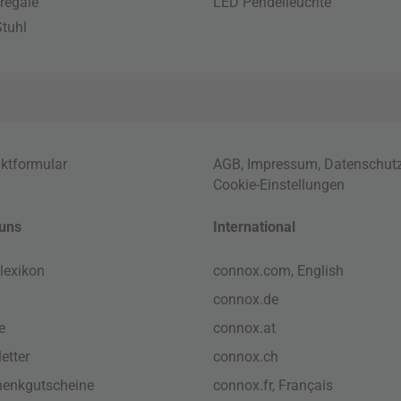
regale
LED Pendelleuchte
tuhl
ktformular
AGB
,
Impressum
,
Datenschut
Cookie-Einstellungen
uns
International
lexikon
connox.com, English
connox.de
e
connox.at
etter
connox.ch
enkgutscheine
connox.fr, Français