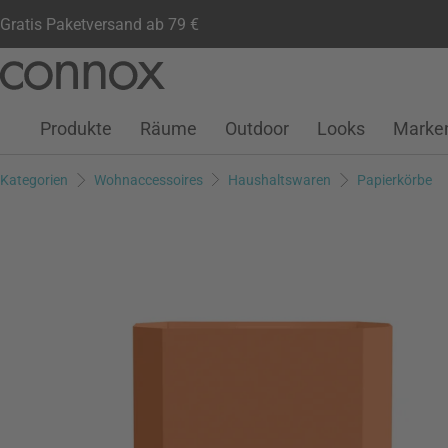
Gratis Paketversand ab 79 €
Kundenkonto
Wunschliste
Warenkorb
Direkt
Direkt
zum
zum
Seiteninhalt
Suchfeld
Produkte
Räume
Outdoor
Looks
Marke
springen
springen
Kategorien
Wohnaccessoires
Haushaltswaren
Papierkörbe