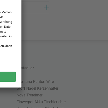
Bestseller
Montana Panton Wire
Stoff Nagel Kerzenhalter
Nova Treteimer
Flowerpot Akku Tischleuchte