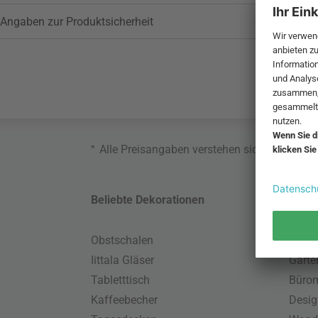
Angaben zur Produktsicherheit
*
Alle Preisangaben verstehen sich inklusive
Beliebte Dekorationen
Belie
Obstschalen
Skand
Iittala Gläser
Gart
Tabletttisch
Büro
Kaffeebecher
Desig