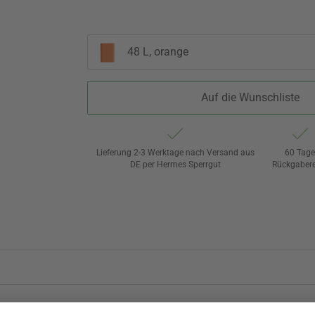
48 L, orange
Auf die Wunschliste
Lieferung 2-3 Werktage nach Versand aus
60 Tag
DE per Hermes Sperrgut
Rückgaber