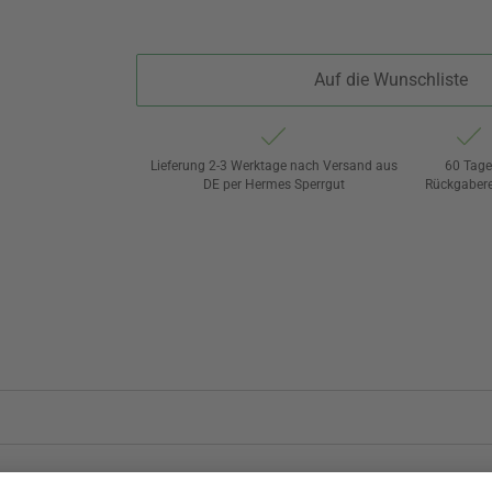
Auf die Wunschliste
Lieferung 2-3 Werktage nach Versand aus
60 Tag
DE per Hermes Sperrgut
Rückgaber