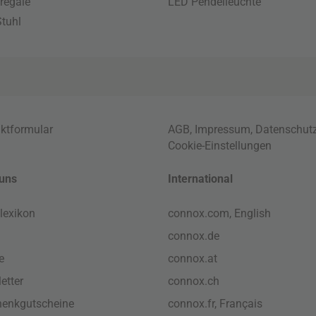
regale
LED Pendelleuchte
tuhl
ktformular
AGB
,
Impressum
,
Datenschut
Cookie-Einstellungen
uns
International
lexikon
connox.com, English
connox.de
e
connox.at
etter
connox.ch
enkgutscheine
connox.fr, Français