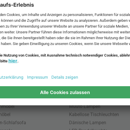
 MwSt. und zzgl.
Versandkosten
.
bte Möbel
Beliebte Leuchten
inavische Möbel
Pendellampe für Außen
enmöbel
Muuto Lampen
möbel
Kabellose Tischleuchten
n-Schlafsofa
Dänische Lampen