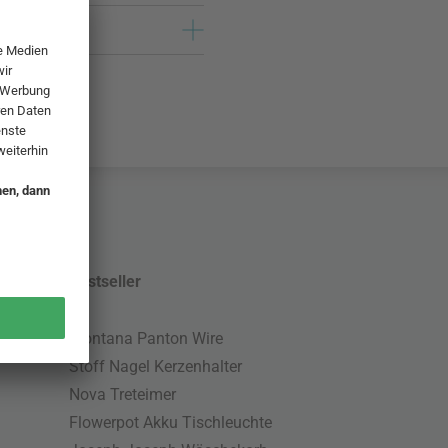
Bestseller
Montana Panton Wire
Stoff Nagel Kerzenhalter
Nova Treteimer
Flowerpot Akku Tischleuchte