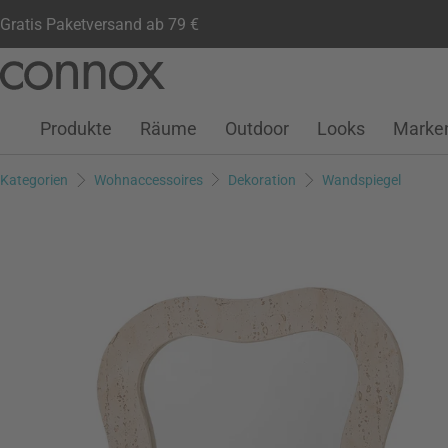
Gratis Paketversand ab 79 €
Kundenkonto
Wunschliste
Warenkorb
Direkt
Direkt
zum
zum
Seiteninhalt
Suchfeld
Produkte
Räume
Outdoor
Looks
Marke
springen
springen
Kategorien
Wohnaccessoires
Dekoration
Wandspiegel