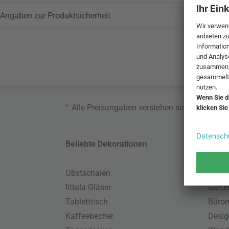
Angaben zur Produktsicherheit
*
Alle Preisangaben verstehen sich inklusive
Beliebte Dekorationen
Belie
Obstschalen
Skand
Iittala Gläser
Gart
Tabletttisch
Büro
Kaffeebecher
Desig