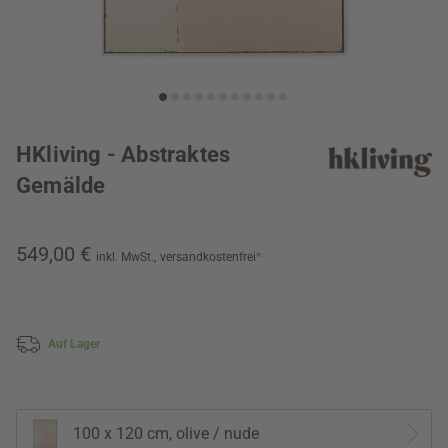
HKliving - Abstraktes
Gemälde
549,00 €
inkl. MwSt.,
versandkostenfrei
*
Auf Lager
100 x 120 cm, olive / nude