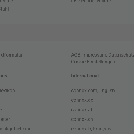
regale
LED Pendelleuchte
tuhl
ktformular
AGB
,
Impressum
,
Datenschut
Cookie-Einstellungen
uns
International
lexikon
connox.com, English
connox.de
e
connox.at
etter
connox.ch
enkgutscheine
connox.fr, Français