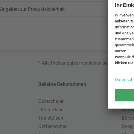
Angaben zur Produktsicherheit
*
Alle Preisangaben verstehen sich inklusive
Beliebte Dekorationen
Belie
Obstschalen
Skand
Iittala Gläser
Gart
Tabletttisch
Büro
Kaffeebecher
Desig