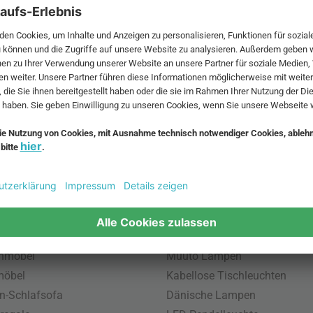
 MwSt. und zzgl.
Versandkosten
.
bte Möbel
Beliebte Leuchten
inavische Möbel
Pendellampe für Außen
enmöbel
Muuto Lampen
möbel
Kabellose Tischleuchten
n-Schlafsofa
Dänische Lampen