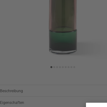
Zur Wunschliste hinzufügen
Beschreibung
Eigenschaften