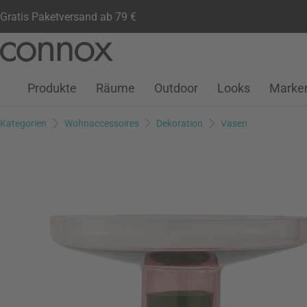
Gratis Paketversand ab 79 €
Kundenkonto
Wunschliste
Warenkorb
Direkt
Direkt
zum
zum
Seiteninhalt
Suchfeld
Produkte
Räume
Outdoor
Looks
Marke
springen
springen
Kategorien
Wohnaccessoires
Dekoration
Vasen