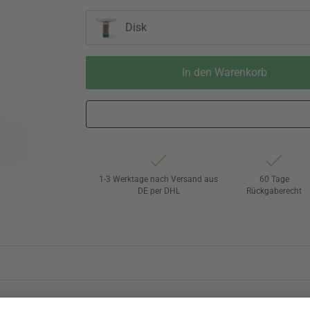
Disk
In den Warenkorb
1-3 Werktage nach Versand aus
60 Tage
DE per DHL
Rückgaberecht