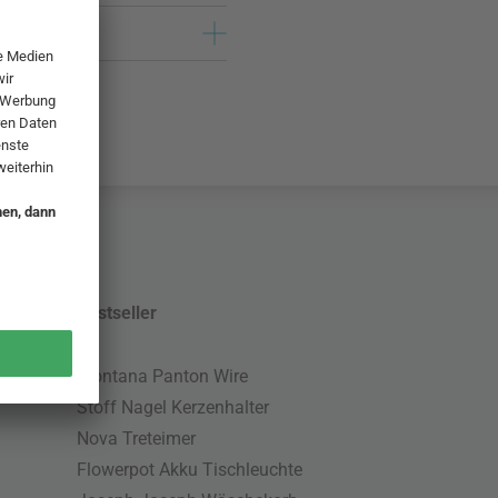
Bestseller
Montana Panton Wire
Stoff Nagel Kerzenhalter
Nova Treteimer
Flowerpot Akku Tischleuchte