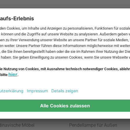
 MwSt. und zzgl.
Versandkosten
.
bte Möbel
Beliebte Leuchten
inavische Möbel
Pendellampe für Außen