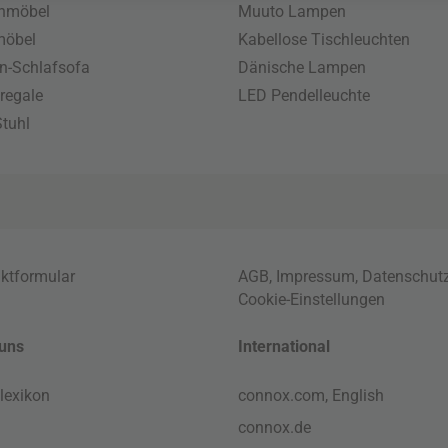
enmöbel
Muuto Lampen
möbel
Kabellose Tischleuchten
n-Schlafsofa
Dänische Lampen
regale
LED Pendelleuchte
tuhl
ktformular
AGB
,
Impressum
,
Datenschut
Cookie-Einstellungen
uns
International
lexikon
connox.com, English
connox.de