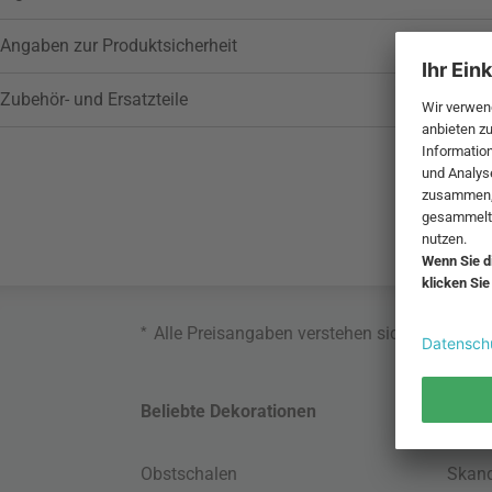
Angaben zur Produktsicherheit
Zubehör- und Ersatzteile
*
Alle Preisangaben verstehen sich inklusive
Beliebte Dekorationen
Belie
Obstschalen
Skand