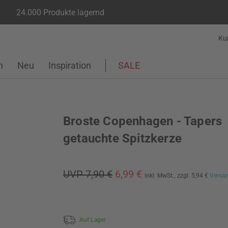
24.000 Produkte lagernd
Ku
n
Neu
Inspiration
SALE
Broste Copenhagen - Tapers
getauchte Spitzkerze
UVP 7,90 €
6,99 €
inkl. MwSt.,
zzgl. 5,94 €
Versa
Auf Lager