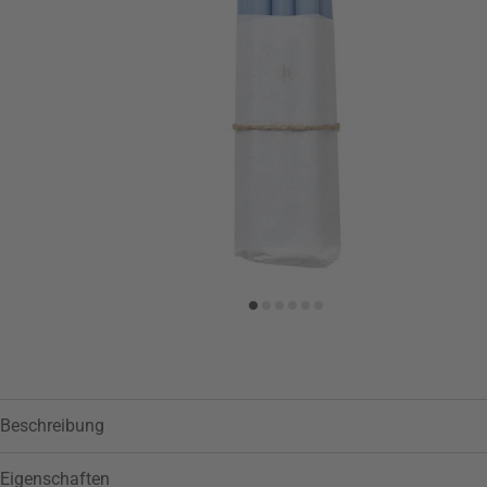
Zur Wunschliste hinzufügen
Beschreibung
Eigenschaften