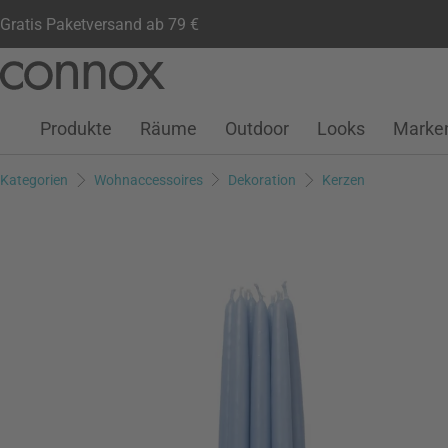
Gratis Paketversand ab 79 €
Kundenkonto
Wunschliste
Warenkorb
Direkt
Direkt
zum
zum
Seiteninhalt
Suchfeld
Produkte
Räume
Outdoor
Looks
Marke
springen
springen
Kategorien
Wohnaccessoires
Dekoration
Kerzen