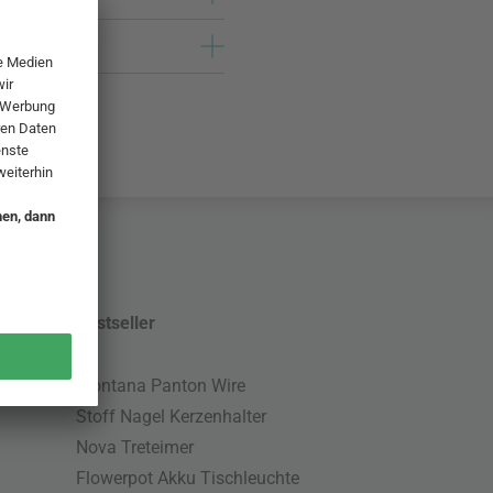
Bestseller
Montana Panton Wire
Stoff Nagel Kerzenhalter
Nova Treteimer
Flowerpot Akku Tischleuchte