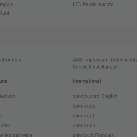
regale
LED Pendelleuchte
tuhl
ktformular
AGB
,
Impressum
,
Datenschut
Cookie-Einstellungen
uns
International
lexikon
connox.com, English
connox.de
e
connox.at
etter
connox.ch
enkgutscheine
connox.fr, Français