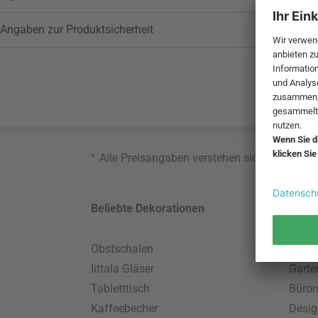
Angaben zur Produktsicherheit
*
Alle Preisangaben verstehen sich inklusive
Beliebte Dekorationen
Belie
Obstschalen
Skand
Iittala Gläser
Gart
Tabletttisch
Büro
Kaffeebecher
Desig