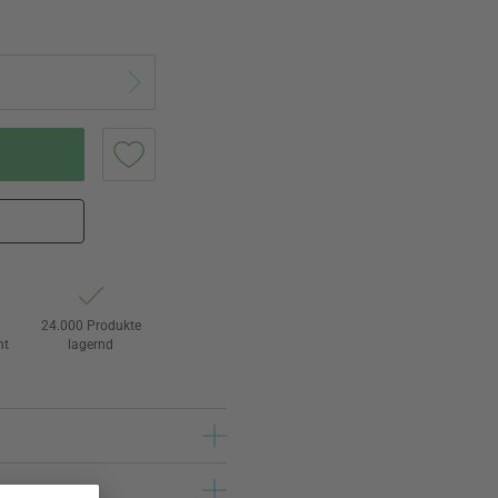
24.000 Produkte
ht
lagernd