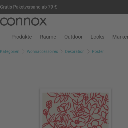
Gratis Paketversand ab 79 €
Kundenkonto
Wunschliste
Warenkorb
Direkt
Direkt
zum
zum
Seiteninhalt
Suchfeld
Produkte
Räume
Outdoor
Looks
Marke
springen
springen
Kategorien
Wohnaccessoires
Dekoration
Poster