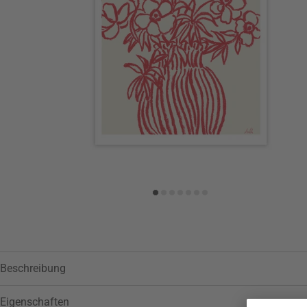
Zur Wunschliste hinzufügen
Beschreibung
Eigenschaften