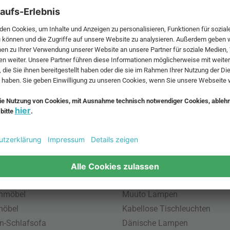
 MwSt. und zzgl.
Versandkosten
.
bte Möbel
Beliebte Leuchten
inavische Möbel
Pendellampe für Außen
enmöbel
Muuto Lampen
möbel
Kabellose Tischleuchten
n-Schlafsofa
Dänische Lampen