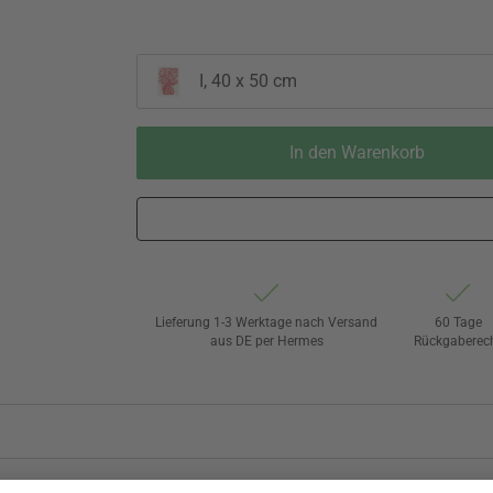
I, 40 x 50 cm
In den Warenkorb
Lieferung 1-3 Werktage nach Versand
60 Tage
aus DE per Hermes
Rückgaberec