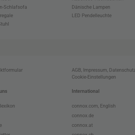
n-Schlafsofa
Dänische Lampen
regale
LED Pendelleuchte
tuhl
ktformular
AGB
,
Impressum
,
Datenschut
Cookie-Einstellungen
uns
International
lexikon
connox.com, English
connox.de
e
connox.at
etter
connox.ch