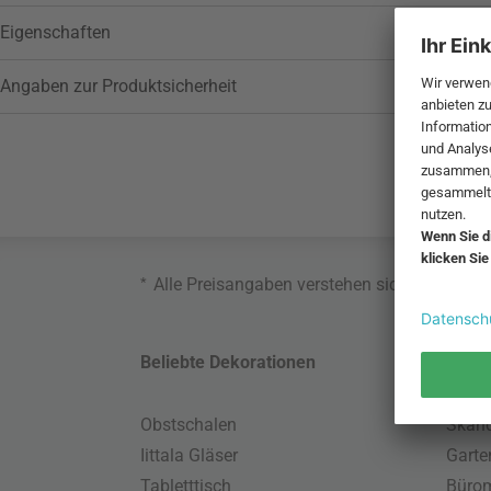
Eigenschaften
Angaben zur Produktsicherheit
*
Alle Preisangaben verstehen sich inklusive
Beliebte Dekorationen
Belie
Obstschalen
Skand
Iittala Gläser
Gart
Tabletttisch
Büro