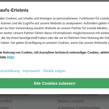
 MwSt. und zzgl.
Versandkosten
.
bte Möbel
Beliebte Leuchten
inavische Möbel
Pendellampe für Außen
enmöbel
Muuto Lampen
möbel
Kabellose Tischleuchten