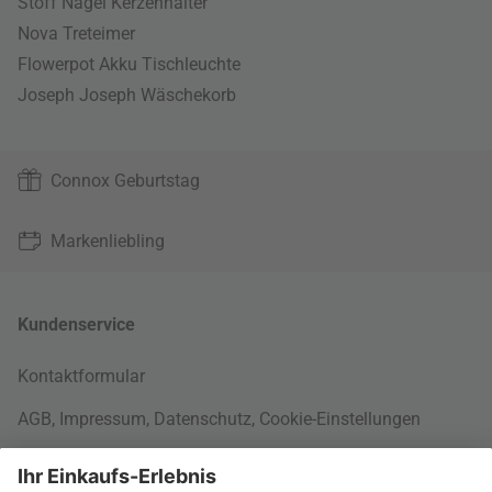
Stoff Nagel Kerzenhalter
Nova Treteimer
Flowerpot Akku Tischleuchte
Joseph Joseph Wäschekorb
Connox Geburtstag
Markenliebling
Kundenservice
Kontaktformular
AGB
,
Impressum
,
Datenschutz
,
Cookie-Einstellungen
Rund um Ihre Bestellung