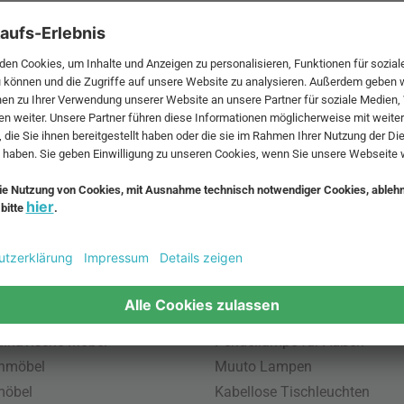
 MwSt. und zzgl.
Versandkosten
.
bte Möbel
Beliebte Leuchten
inavische Möbel
Pendellampe für Außen
enmöbel
Muuto Lampen
möbel
Kabellose Tischleuchten