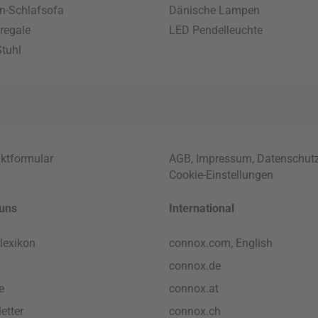
n-Schlafsofa
Dänische Lampen
regale
LED Pendelleuchte
tuhl
ktformular
AGB
,
Impressum
,
Datenschut
Cookie-Einstellungen
uns
International
lexikon
connox.com, English
connox.de
e
connox.at
etter
connox.ch