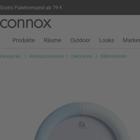
Gratis Paketversand ab 79 €
Kundenkonto
Wunschliste
Warenkorb
Direkt
Direkt
zum
zum
Seiteninhalt
Suchfeld
Produkte
Räume
Outdoor
Looks
Marke
springen
springen
Kategorien
Wohnaccessoires
Dekoration
Bilderrahmen