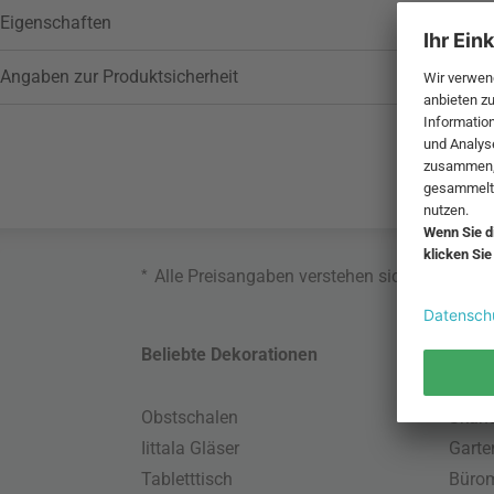
Eigenschaften
Angaben zur Produktsicherheit
*
Alle Preisangaben verstehen sich inklusive
Beliebte Dekorationen
Belie
Obstschalen
Skand
Iittala Gläser
Gart
Tabletttisch
Büro