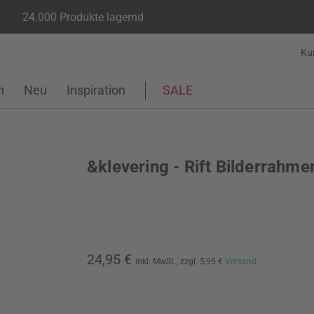
24.000 Produkte lagernd
Ku
n
Neu
Inspiration
SALE
&klevering - Rift Bilderrahme
24,95 €
inkl. MwSt.,
zzgl. 5,95 €
Versand