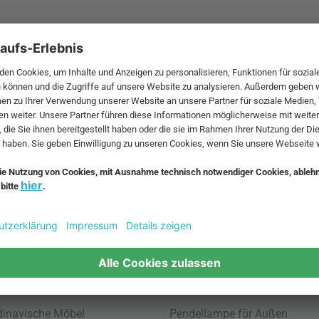
 MwSt. und zzgl.
Versandkosten
.
bte Möbel
Beliebte Leuchten
inavische Möbel
Pendellampe für Außen