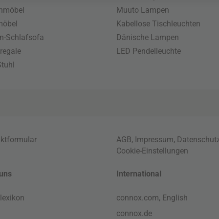
enmöbel
Muuto Lampen
möbel
Kabellose Tischleuchten
n-Schlafsofa
Dänische Lampen
regale
LED Pendelleuchte
tuhl
ktformular
AGB
,
Impressum
,
Datenschut
Cookie-Einstellungen
uns
International
lexikon
connox.com, English
connox.de