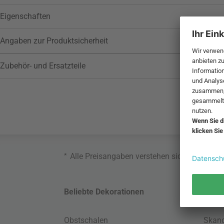
Eigenschaften
Angaben zur Produktsicherheit
Zubehör- und Ersatzteile
*
Alle Preisangaben verstehen sich inklusive
Beliebte Dekorationen
Belie
Obstschalen
Skand