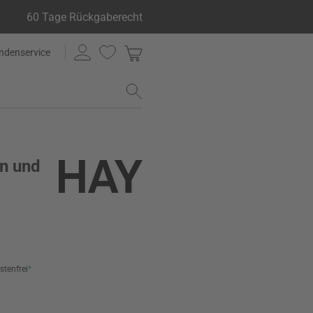
60 Tage Rückgaberecht
ndenservice
en und
stenfrei
*