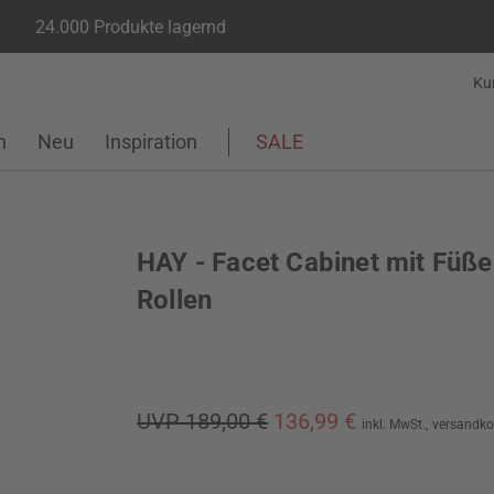
24.000 Produkte lagernd
Ku
n
Neu
Inspiration
SALE
HAY - Facet Cabinet mit Füß
Rollen
UVP 189,00 €
136,99 €
inkl. MwSt.,
versandko