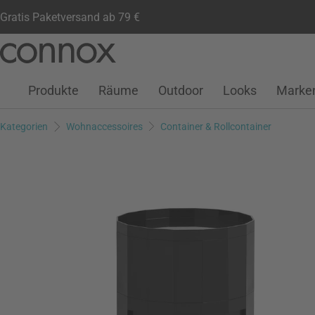
Gratis Paketversand ab 79 €
Kundenkonto
Wunschliste
Warenkorb
Direkt
Direkt
zum
zum
Seiteninhalt
Suchfeld
Produkte
Räume
Outdoor
Looks
Marke
springen
springen
Kategorien
Wohnaccessoires
Container & Rollcontainer