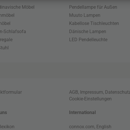
inavische Möbel
Pendellampe für Außen
enmöbel
Muuto Lampen
möbel
Kabellose Tischleuchten
n-Schlafsofa
Dänische Lampen
regale
LED Pendelleuchte
tuhl
ktformular
AGB
,
Impressum
,
Datenschut
Cookie-Einstellungen
uns
International
lexikon
connox.com, English