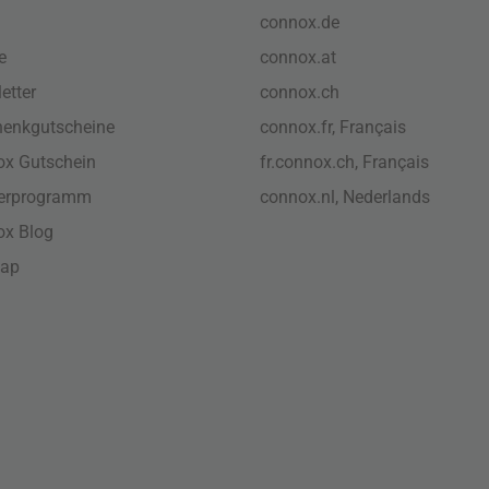
connox.de
e
connox.at
etter
connox.ch
enkgutscheine
connox.fr, Français
x Gutschein
fr.connox.ch, Français
nerprogramm
connox.nl, Nederlands
ox Blog
map