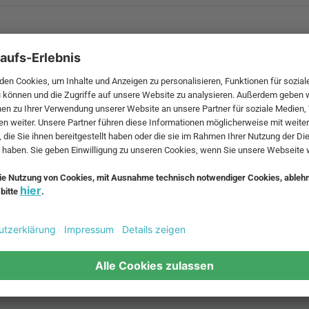
 MwSt. und zzgl.
Versandkosten
.
bte Möbel
Beliebte Leuchten