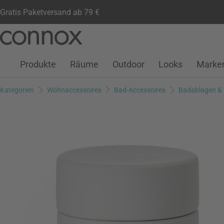
Gratis Paketversand ab 79 €
Kundenkonto
Wunschliste
Warenkorb
Direkt
Direkt
zum
zum
Seiteninhalt
Suchfeld
Produkte
Räume
Outdoor
Looks
Marke
springen
springen
Kategorien
Wohnaccessoires
Bad-Accessoires
Badablagen &