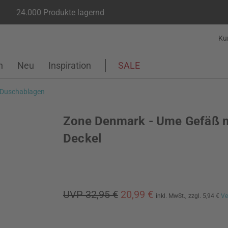
24.000 Produkte lagernd
Ku
n
Neu
Inspiration
SALE
 Duschablagen
Zone Denmark - Ume Gefäß m
Deckel
UVP 32,95 €
20,99 €
inkl. MwSt.,
zzgl. 5,94 €
Ve