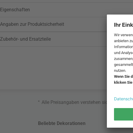
Eigenschaften
Angaben zur Produktsicherheit
Zubehör- und Ersatzteile
*
Alle Preisangaben verstehen sich inklusive
Beliebte Dekorationen
Belie