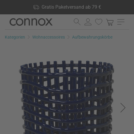
Shop Vorteile: Gratis Paketversand ab 79 €, 24.000 Produkte
Gratis Paketversand ab 79 €
lagernd, 60 Tage Rückgaberecht
Direkt
Direkt
zum
zum
Seiteninhalt
Suchfeld
Kategorien
Wohnaccessoires
Aufbewahrungskörbe
springen
springen