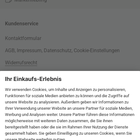
Kundenservice
Kontaktformular
AGB
,
Impressum
,
Datenschutz
,
Cookie-Einstellungen
Widerrufsrecht
Rund um Ihre Bestellung
Versandinformationen
Über uns
Kauf auf Rechnung
Wohnlexikon
International
Weitere Zahlungsarten
Jobs
60 Tage Rückgaberecht
connox.com, English
Geprüfte Leistung
Presse
Rücksendeunterlagen
connox.de