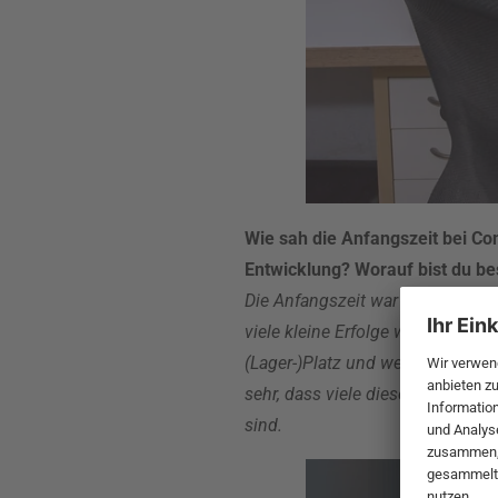
Wie sah die Anfangszeit bei Co
Entwicklung? Worauf bist du be
Die Anfangszeit war geprägt durch
viele kleine Erfolge waren unser
(Lager-)Platz und wenig Liquidit
sehr, dass viele dieser Mitarbei
sind.