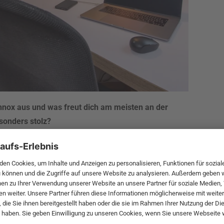
nnox aus und was freut dich am meisten an der
sonders stolz?
 extrem harte Arbeit, meist bis tief in die Nacht hinein. Aber
e Motivation. Wir hatten damals regelmäßig zu wenig
ät, dafür aber schon immer ein großartiges Team. Es freut mich
ter gerade auch aus der Anfangszeit immer noch bei Connox