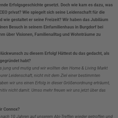
ende Erfolgsgeschichte gesetzt. Doch wie kam es dazu, was
CEO privat? Wie spiegelt sich seine Leidenschaft für die
 wie gestaltet er seine Freizeit? Wir haben das Jubiläum
nen Besuch in seinem Einfamilienhaus in Burgdorf bei
ihm über Visionen, Familienalltag und Wohnträume zu
ückwunsch zu diesem Erfolg! Hättest du das gedacht, als
 gegründet habt?
ls jung und mutig und wir wollten den Home & Living Markt
 purer Leidenschaft, nicht mit dem Ziel einer bestimmten
ben wir uns einen Erfolg in dieser Größenordnung erträumt,
nitiv nicht damit. Umso mehr freuen wir uns jetzt über das
ür Connox?
 nach 10 Jahren auf unserem Abi-Treffen wieder getroffen und