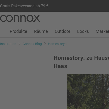
Gratis Paketversand ab 79 €
Kundenkonto
Wunschliste
Warenkorb
Direkt
Direkt
zum
zum
Seiteninhalt
Suchfeld
Produkte
Räume
Outdoor
Looks
Marke
springen
springen
Inspiration
Connox Blog
Homestorys
Homestory: zu Hause
Haas