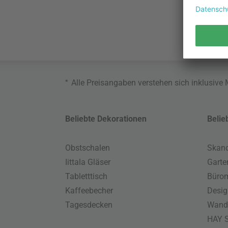
*
Alle Preisangaben verstehen sich inklusive
Beliebte Dekorationen
Belie
Obstschalen
Skand
Iittala Gläser
Gart
Tabletttisch
Büro
Kaffeebecher
Desig
Tagesdecken
Wand
HAY S