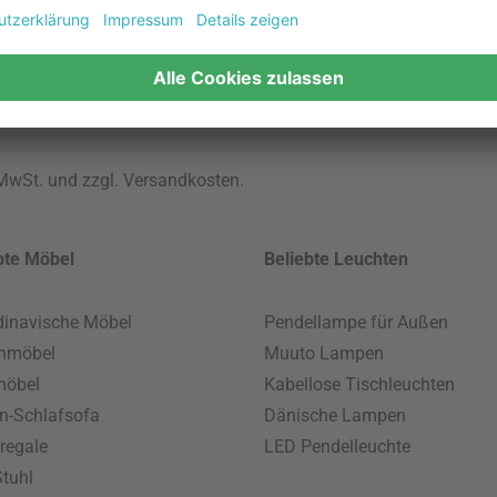
 MwSt. und zzgl.
Versandkosten
.
bte Möbel
Beliebte Leuchten
inavische Möbel
Pendellampe für Außen
enmöbel
Muuto Lampen
möbel
Kabellose Tischleuchten
n-Schlafsofa
Dänische Lampen
regale
LED Pendelleuchte
tuhl