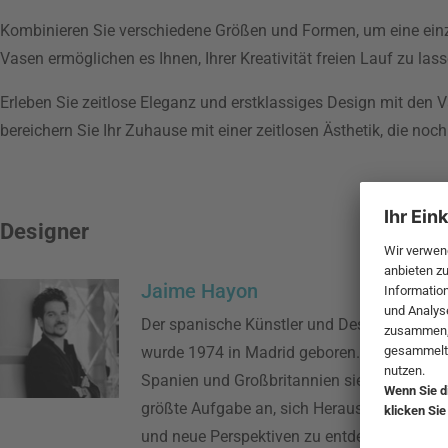
Kombinieren Sie verschiedene Größen und Formen, um eine einz
Vasen ermöglichen es Ihnen, Ihrer Kreativität freien Lauf zu l
Erleben Sie zeitlose Eleganz und erstklassiges Design mit den 
bereichern Sie Ihr Zuhause mit einer zeitlosen Ästhetik, die noch
Designer
Jaime Hayon
Der spanische Künstler und Designer Jaim
wurde 1974 in Madrid geboren. Mit Büros in 
Spanien und Großbritannien sieht es Hayon
größte Aufgabe an, sich Herausforderungen 
und neue Perspektiven zu entdecken.