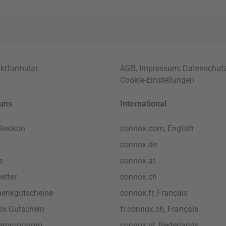
ktformular
AGB
,
Impressum
,
Datenschut
Cookie-Einstellungen
uns
International
lexikon
connox.com, English
connox.de
e
connox.at
etter
connox.ch
enkgutscheine
connox.fr, Français
x Gutschein
fr.connox.ch, Français
nerprogramm
connox.nl, Nederlands