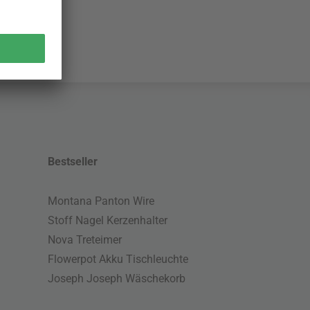
Bestseller
Montana Panton Wire
Stoff Nagel Kerzenhalter
Nova Treteimer
Flowerpot Akku Tischleuchte
Joseph Joseph Wäschekorb