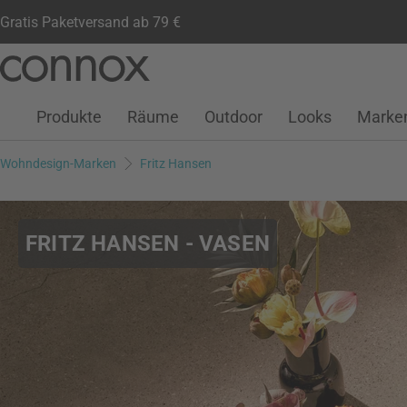
Gratis Paketversand ab 79 €
Kundenkonto
Wunschliste
Warenkorb
Direkt
Direkt
zum
zum
Seiteninhalt
Suchfeld
Produkte
Räume
Outdoor
Looks
Marke
springen
springen
Wohndesign-Marken
Fritz Hansen
FRITZ HANSEN - VASEN