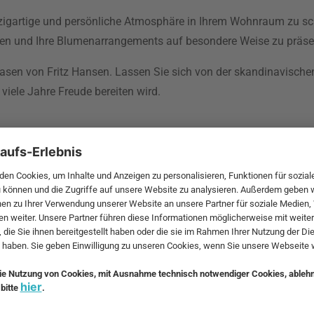
igartige und persönliche Atmosphäre in Ihrem Wohnraum zu sch
assen und Ihre Blumenarrangements auf besondere Weise zu präse
Vasen von Fritz Hansen. Lassen Sie sich von der skandinavischen
 viele Jahre Freude bereiten wird.
e Hayon
Italien,
 als seine
zu stellen