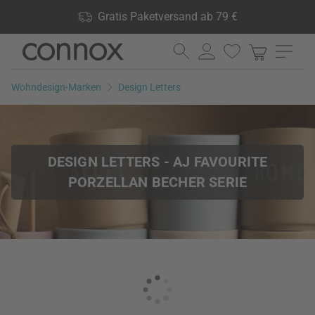
Shop Vorteile: Gratis Paketversand ab 79 €, 24.000 Produkte
Gratis Paketversand ab 79 €
lagernd, 60 Tage Rückgaberecht
Direkt
Direkt
zum
zum
Seiteninhalt
Suchfeld
Wohndesign-Marken
Design Letters
springen
springen
DESIGN LETTERS - AJ FAVOURITE
PORZELLAN BECHER SERIE